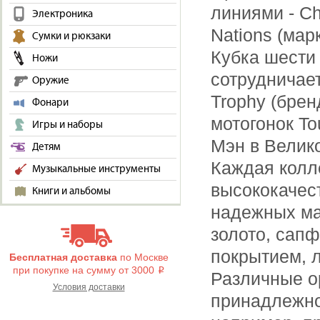
линиями - Chr
Электроника
Nations (ма
Сумки и рюкзаки
Кубка шести 
Ножи
сотрудничает
Оружие
Trophy (бре
Фонари
мотогонок To
Игры и наборы
Мэн в Велик
Детям
Каждая колл
Музыкальные инструменты
высококачес
Книги и альбомы
надежных ма
золото, сап
покрытием, 
Бесплатная доставка
по Москве
при покупке на сумму от 3000
i
Различные о
Условия доставки
принадлежно