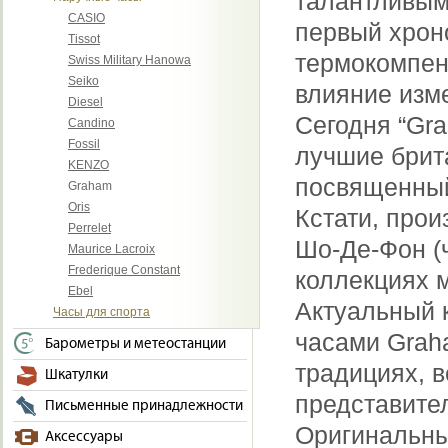
талантливым
CASIO
первый хрон
Tissot
термокомпен
Swiss Military Hanowa
Seiko
влияние изм
Diesel
Сегодня “Gr
Candino
Fossil
лучшие брит
KENZO
посвященный
Graham
Oris
Кстати, про
Perrelet
Шо-Де-Фон (
Maurice Lacroix
Frederique Constant
коллекциях 
Ebel
Актуальный 
Часы для спорта
часами Graha
Барометры и метеостанции
традициях, 
Шкатулки
представите
Письменные принадлежности
Оригинальны
Аксессуары