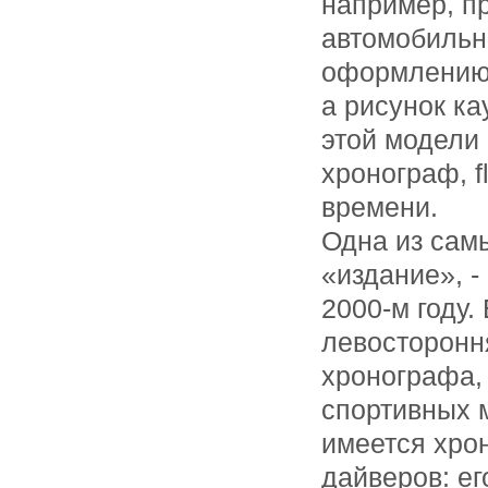
например, пр
автомобильн
оформлению 
а рисунок ка
этой модели
хронограф, f
времени.
Одна из сам
«издание», -
2000-м году
левосторонн
хронографа,
спортивных м
имеется хро
дайверов: ег