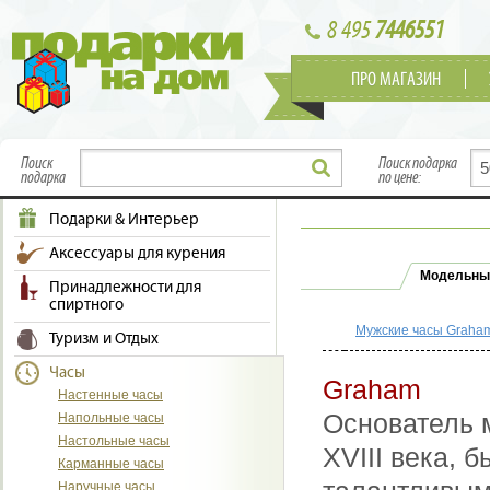
8 495
7446551
ПРО МАГАЗИН
Поиск
Поиск подарка
подарка
по цене:
Подарки & Интерьер
Аксессуары для курения
Модельны
Принадлежности для
спиртного
Мужские часы Graha
Туризм и Отдых
Часы
Graham
Настенные часы
Основатель 
Напольные часы
Настольные часы
XVIII века,
Карманные часы
Наручные часы