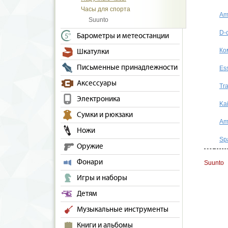
Часы для спорта
Am
Suunto
D-
Барометры и метеостанции
Ко
Шкатулки
Письменные принадлежности
Ess
Аксессуары
Tr
Электроника
Ka
Сумки и рюкзаки
Am
Ножи
Sp
Оружие
Фонари
Suunto
Игры и наборы
Детям
Музыкальные инструменты
Книги и альбомы