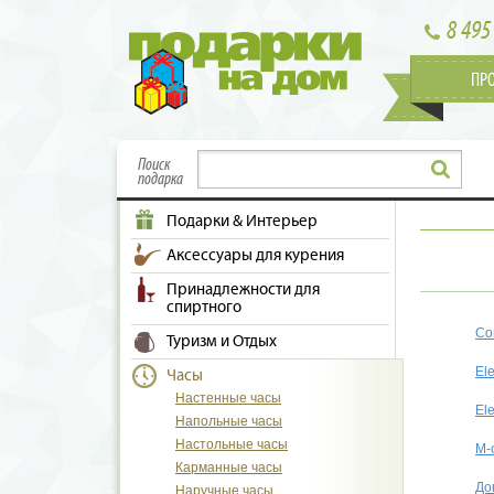
8 495
ПР
Поиск
подарка
Подарки & Интерьер
Аксессуары для курения
Принадлежности для
спиртного
Co
Туризм и Отдых
El
Часы
Настенные часы
El
Напольные часы
Настольные часы
M-
Карманные часы
До
Наручные часы