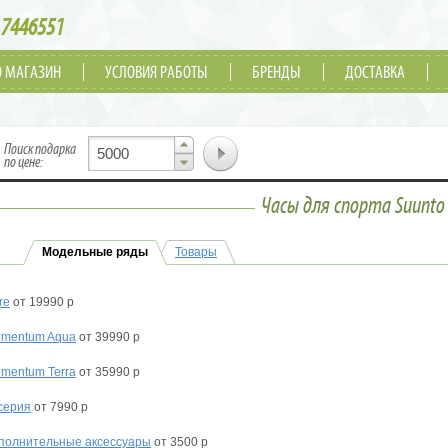
7446551
О МАГАЗИН
УСЛОВИЯ РАБОТЫ
БРЕНДЫ
ДОСТАВКА
▲
Поиск подарка
▼
по цене:
Часы для спорта Suunto
Модельные ряды
Товары
re
от 19990 р
ementum Aqua
от 39990 р
ementum Terra
от 35990 р
серия
от 7990 р
полнительные аксессуары
от 3500 р