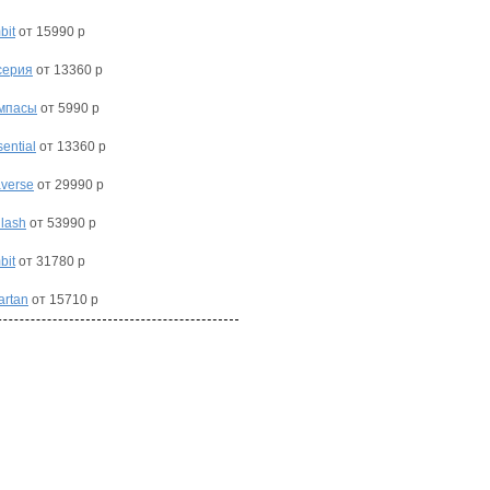
bit
от 15990 р
серия
от 13360 р
мпасы
от 5990 р
ential
от 13360 р
averse
от 29990 р
ilash
от 53990 р
bit
от 31780 р
artan
от 15710 р