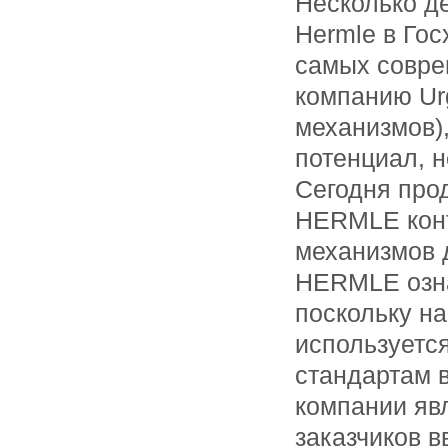
Несколько де
Hermle в Го
самых совре
компанию Ur
механизмов)
потенциал, н
Сегодня прод
HERMLE конт
механизмов 
HERMLE озна
поскольку на
используется
стандартам 
компании яв
заказчиков 