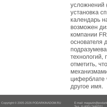
усложнений 
установка с
календарь н
возможен ди
компании F
основателя 
подразумева
технологий,
отметить, ч
механизмами
циферблате 
другое имя.
Copyright © 2005-2026 PODARKINADOM.RU
E-mail:
magazin@podark
Тел.: 8 (495) 7446551