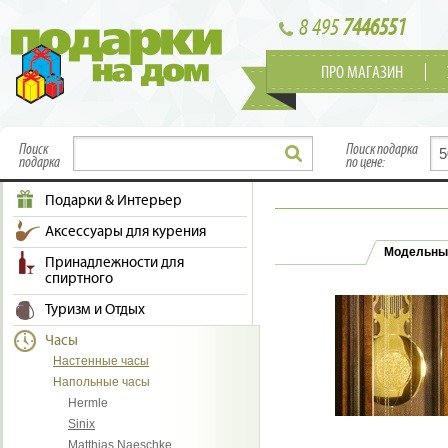
8 495
7446551
ПРО МАГАЗИН
Поиск
Поиск подарка
подарка
по цене:
Подарки & Интерьер
Аксессуары для курения
Модельны
Принадлежности для
спиртного
Туризм и Отдых
Часы
Настенные часы
Напольные часы
Hermle
Sinix
Matthias Naeschke