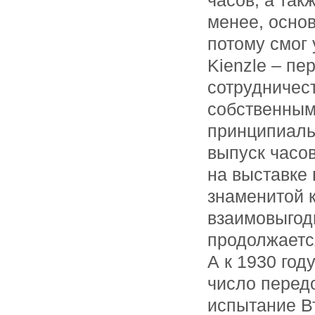
часов, а так
менее, осно
потому смог 
Kienzle – п
сотрудничес
собственным
принципиаль
выпуск часо
на выставке 
знаменитой к
взаимовыгод
продолжается
А к 1930 го
число перед
испытание В