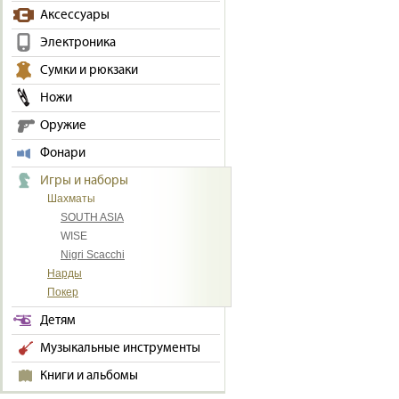
Аксессуары
Электроника
Сумки и рюкзаки
Ножи
Оружие
Фонари
Игры и наборы
Шахматы
SOUTH ASIA
WISE
Nigri Scacchi
Нарды
Покер
Детям
Музыкальные инструменты
Книги и альбомы