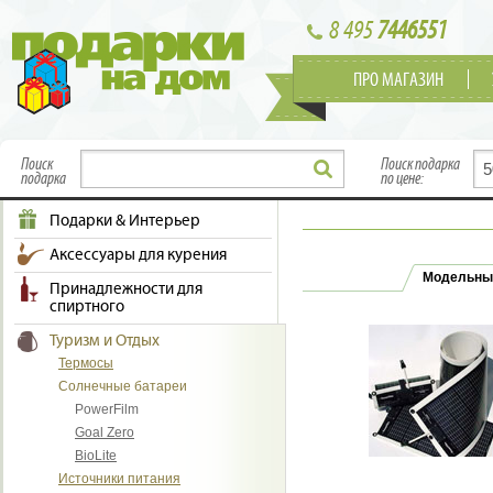
8 495
7446551
ПРО МАГАЗИН
Поиск
Поиск подарка
подарка
по цене:
Подарки & Интерьер
Аксессуары для курения
Модельны
Принадлежности для
спиртного
Туризм и Отдых
Термосы
Солнечные батареи
PowerFilm
Goal Zero
BioLite
Источники питания