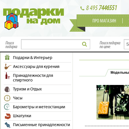
8 495
7446551
ПРО МАГАЗИН
Поиск
Поиск подарка
подарка
по цене:
Подарки & Интерьер
Аксессуары для курения
Модельны
Принадлежности для
спиртного
Туризм и Отдых
Часы
Барометры и метеостанции
Шкатулки
Письменные принадлежности