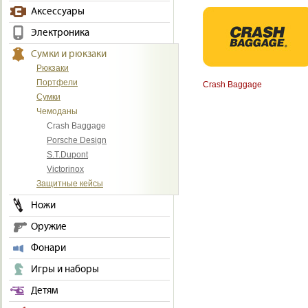
Аксессуары
Электроника
Сумки и рюкзаки
Рюкзаки
Портфели
Crash Baggage
Сумки
Чемоданы
Crash Baggage
Porsche Design
S.T.Dupont
Victorinox
Защитные кейсы
Ножи
Оружие
Фонари
Игры и наборы
Детям