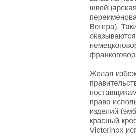
швейцарская 
переименова
Венгра). Та
оказываются 
немецкогово
франкоговор
Желая избеж
правительст
поставщикам 
право испол
изделий (эм
красный кре
Victorinox и