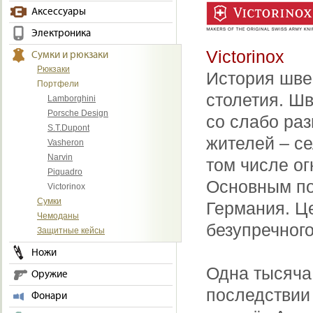
Аксессуары
Электроника
Victorinox
Сумки и рюкзаки
Рюкзаки
История швей
Портфели
столетия. Шв
Lamborghini
Porsche Design
со слабо ра
S.T.Dupont
жителей – се
Vasheron
Narvin
том числе ог
Piquadro
Основным по
Victorinox
Сумки
Германия. Ц
Чемоданы
безупречного
Защитные кейсы
Ножи
Одна тысяча 
Оружие
последствии 
Фонари