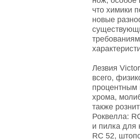
нож, особое 
что химики 
новые разноо
существующи
требованиям
характерист
Лезвия Victo
всего, физи
процентным 
хрома, моли
также рознит
Роквелла: R
и пилка для 
RC 52, штоп