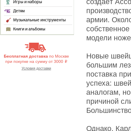
создаёт Асс
Игры и наборы
производств
Детям
армии. Окол
Музыкальные инструменты
собственное
Книги и альбомы
модели ноже
Новые швейц
Бесплатная доставка
по Москве
при покупке на сумму от 3000
i
большим лез
Условия доставки
поставка при
успеха: шве
аналогам, н
причиной сл
Большинство
Однако, Кар