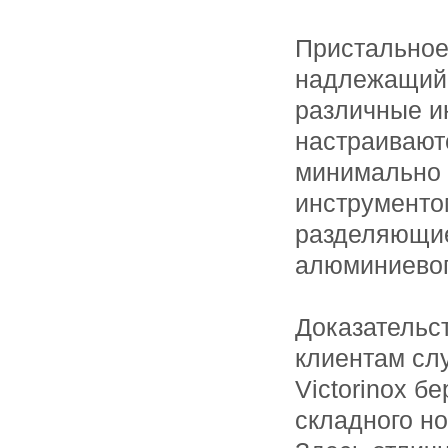
Пристальное
надлежащий 
различные и
настраивают
минимально 
инструменто
разделяющие
алюминиевог
Доказательс
клиентам сл
Victorinox б
складного н