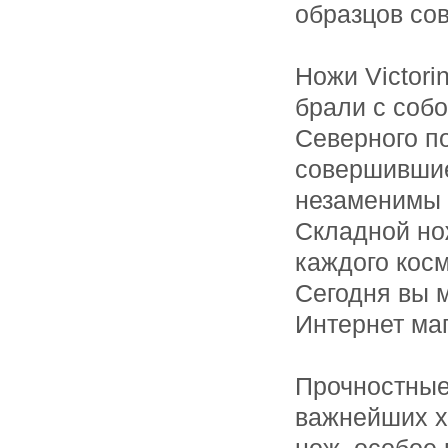
образцов со
Ножи Victor
брали с соб
Северного п
совершившие
незаменимы 
Складной но
каждого кос
Сегодня вы м
Интернет маг
Прочностные
важнейших х