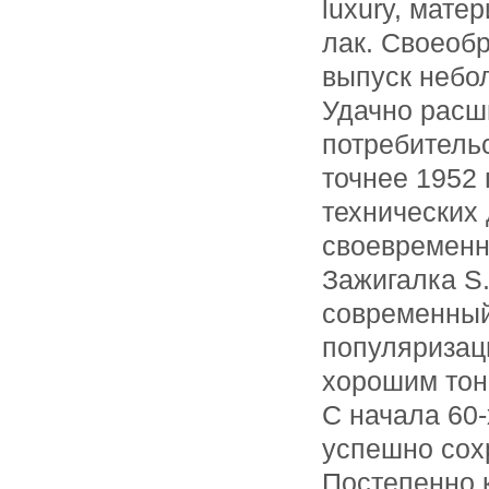
luxury, мат
лак. Своеоб
выпуск небо
Удачно расш
потребитель
точнее 1952 
технических
своевременно
Зажигалка S.
современный
популяризац
хорошим тоно
С начала 60-
успешно сох
Постепенно 