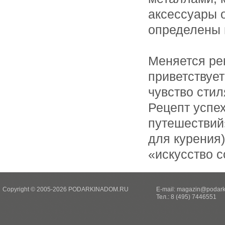
аксессуары о
определены 
Меняется ре
приветствует
чувство стил
Рецепт успех
путешествий»
для курения)
«искусство с
Copyright © 2005-2026 PODARKINADOM.RU
E-mail:
magazin@podark
Тел.: 8 (495) 7446551