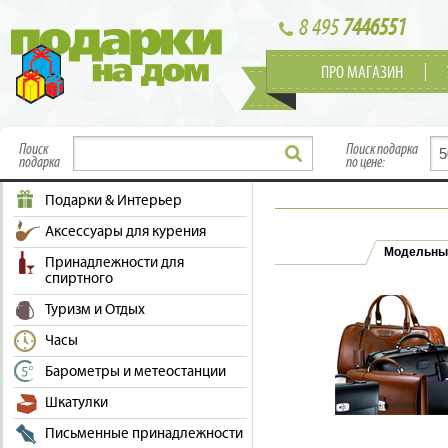
8 495
7446551
ПРО МАГАЗИН
Поиск
Поиск подарка
подарка
по цене:
Подарки & Интерьер
Аксессуары для курения
Модельны
Принадлежности для
спиртного
Туризм и Отдых
Часы
Барометры и метеостанции
Шкатулки
Письменные принадлежности