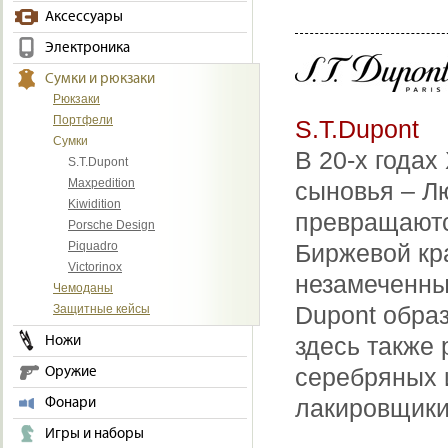
Аксессуары
Электроника
Сумки и рюкзаки
Рюкзаки
Портфели
S.T.Dupont
Сумки
В 20-х года
S.T.Dupont
Maxpedition
сыновья – Л
Kiwidition
превращаютс
Porsche Design
Piquadro
Биржевой кр
Victorinox
незамеченным
Чемоданы
Dupont обра
Защитные кейсы
здесь также 
Ножи
серебряных и
Оружие
лакировщики
Фонари
Игры и наборы