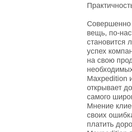
Практичност
Совершенно т
вещь, по-на
становится л
успех компан
на свою прод
необходимых
Maxpedition 
открывает д
самого широк
Мнение клиен
своих ошибка
платить дор