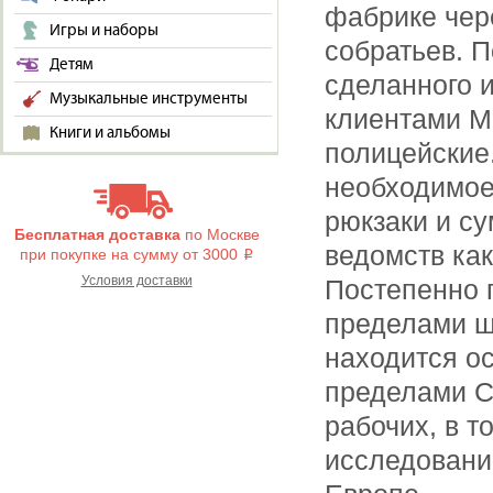
фабрике чере
Игры и наборы
собратьев. 
Детям
сделанного и
Музыкальные инструменты
клиентами Ma
Книги и альбомы
полицейские
необходимое
рюкзаки и су
Бесплатная доставка
по Москве
ведомств ка
при покупке на сумму от 3000
i
Условия доставки
Постепенно п
пределами ш
находится ос
пределами С
рабочих, в т
исследовани