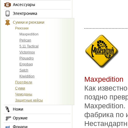
Аксессуары
Электроника
Сумки и рюкзаки
Рюкзаки
Maxpedition
Pelican
5.11 Tactical
Victorinox
Piquadro
Ergobag
Satch
Kiwidition
Maxpedition
Портфели
Как известн
Сумки
Чемоданы
поздно прев
Защитные кейсы
Maxpedition.
Ножи
фабрика по 
Оружие
Нестандартн
Фонари