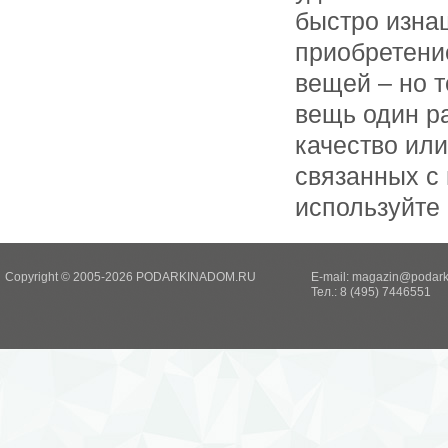
быстро изна
приобретени
вещей – но т
вещь один ра
качество или
связанных с
используйте
Copyright © 2005-2026 PODARKINADOM.RU
E-mail:
magazin@podark
Тел.: 8 (495) 7446551