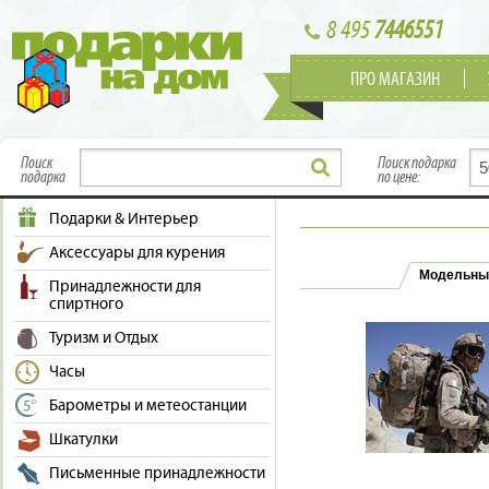
8 495
7446551
ПРО МАГАЗИН
Поиск
Поиск подарка
подарка
по цене:
Подарки & Интерьер
Аксессуары для курения
Модельны
Принадлежности для
спиртного
Туризм и Отдых
Часы
Барометры и метеостанции
Шкатулки
Письменные принадлежности