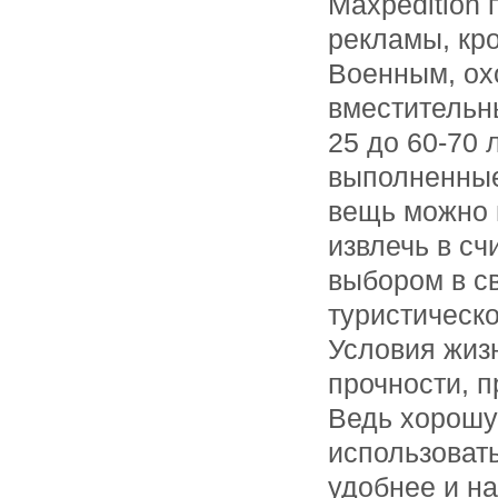
Maxpedition 
рекламы, кр
Военным, ох
вместительн
25 до 60-70
выполненные
вещь можно 
извлечь в с
выбором в с
туристическо
Условия жизн
прочности, п
Ведь хорошу
использовать
удобнее и н