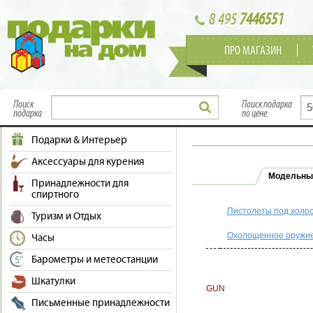
8 495
7446551
ПРО МАГАЗИН
Поиск
Поиск подарка
подарка
по цене:
Подарки & Интерьер
Аксессуары для курения
Модельны
Принадлежности для
спиртного
Пистолеты под холо
Туризм и Отдых
Охолощенное оружи
Часы
Барометры и метеостанции
Шкатулки
GUN
Письменные принадлежности