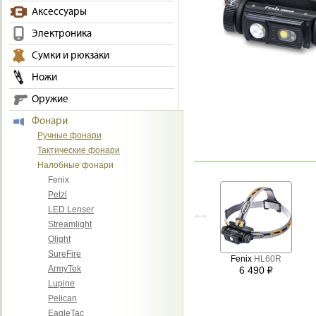
Аксессуары
Электроника
Сумки и рюкзаки
Ножи
Оружие
Фонари
Ручные фонари
Тактические фонари
Налобные фонари
Fenix
Petzl
LED Lenser
Streamlight
Olight
SureFire
Fenix
HL60R
ArmyTek
6 490
i
Lupine
Pelican
EagleTac