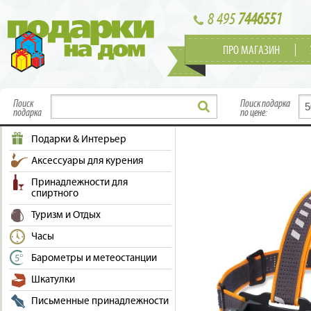
8 495
7446551
ПРО МАГАЗИН
Поиск
Поиск подарка
подарка
по цене:
Подарки & Интерьер
Аксессуары для курения
Принадлежности для
спиртного
Туризм и Отдых
Часы
Барометры и метеостанции
Шкатулки
Письменные принадлежности