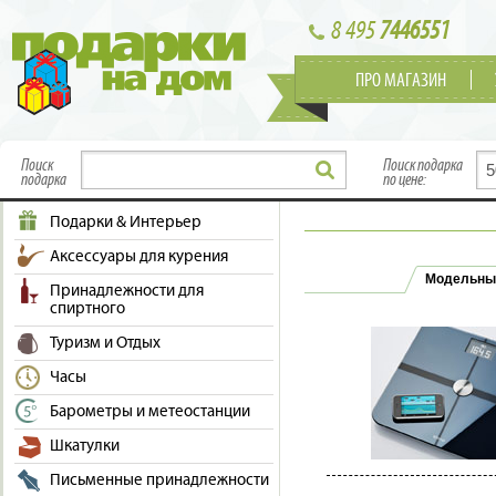
8 495
7446551
ПРО МАГАЗИН
Поиск
Поиск подарка
подарка
по цене:
Подарки & Интерьер
Аксессуары для курения
Модельны
Принадлежности для
спиртного
Туризм и Отдых
Часы
Барометры и метеостанции
Шкатулки
Письменные принадлежности