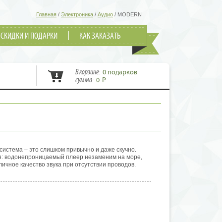
Главная
/
Электроника
/
Аудио
/
MODERN
СКИДКИ И ПОДАРКИ
КАК ЗАКАЗАТЬ
В корзине:
0 подарков
сумма:
0
i
система – это слишком привычно и даже скучно.
я: водонепроницаемый плеер незаменим на море,
тличное качество звука при отсутствии проводов.