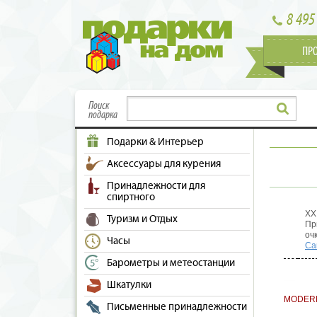
8 495
ПР
Поиск
подарка
Подарки & Интерьер
Аксессуары для курения
Принадлежности для
спиртного
XX
Туризм и Отдых
Пр
оч
Часы
Са
Барометры и метеостанции
Шкатулки
MODER
Письменные принадлежности