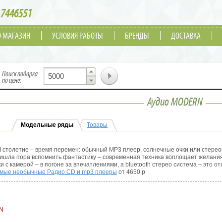
7446551
О МАГАЗИН
УСЛОВИЯ РАБОТЫ
БРЕНДЫ
ДОСТАВКА
▲
Поиск подарка
▼
по цене:
Аудио MODERN
Модельные ряды
Товары
I столетие – время перемен: обычный МР3 плеер, солнечные очки или стерео
ишла пора вспомнить фантастику – современная техника воплощает желани
ки с камерой – в погоне за впечатлениями, а bluetooth стерео система – это о
мые необычные Радио CD и mp3 плееры
от 4650 р
N