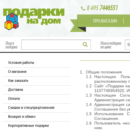
8 495
7446551
ПРО МАГАЗИН
Поиск
Поиск подарка
подарка
по цене:
Условия работы
О магазине
Общие положения
Настоящее Поль
Как заказать
расположенному по
Сайт «Подарки на
Доставка
1107746954920, ИН
Настоящее Согл
Оплата
Администрация са
Администрация са
Скидки и спецпредложения
Соглашения без у
Использование С
Возврат и обмен
Соглашение.
Пользователь нес
Корпоративные подарки
нем.