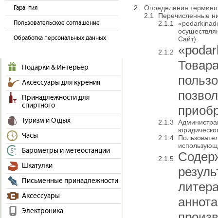
Определения термино
Гарантия
Перечисленные ни
Пользовательское соглашение
«podarkina
осуществля
Обработка персональных данных
Сайт).
«poda
Товар
Подарки & Интерьер
польз
Аксессуары для курения
позв
Принадлежности для
спиртного
приобр
Туризм и Отдых
Администр
юридическо
Часы
Пользовател
использующ
Барометры и метеостанции
Содер
Шкатулки
резуль
Письменные принадлежности
литер
Аксессуары
аннот
Электроника
произ