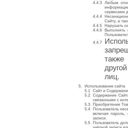
Любым спос
информаци
сервисами д
Несанкцион
Сайту, а та
Нарушать си
Выполнять 
Пользовател
Испол
запре
также
друго
лиц.
Использование сайта
Сайт и Содержани
Содержание Сайта
связанными с инт
Приобретение Тов
Пользователь нес
включая пароль, 
записи.
Пользователь дол
учётной записи и