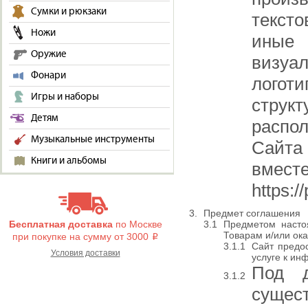
Сумки и рюкзаки
текст
Ножи
иные 
Оружие
визуа
Фонари
логоти
Игры и наборы
структ
Детям
распо
Музыкальные инструменты
Сайта 
Книги и альбомы
вмест
https:/
Предмет соглашения
Предметом насто
Бесплатная доставка
по Москве
Товарам и/или ок
при покупке на сумму от 3000
i
Сайт предос
Условия доставки
услуге к ин
Под д
сущес