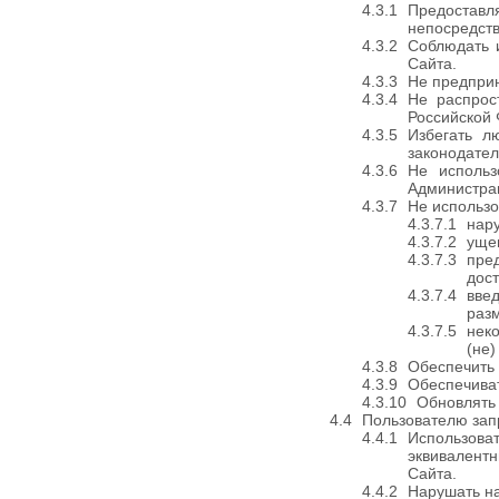
Предостав
непосредств
Соблюдать 
Сайта.
Не предприн
Не распрос
Российской
Избегать л
законодате
Не использ
Администрац
Не использо
нар
уще
пре
дост
вве
раз
неко
(не
Обеспечить
Обеспечиват
Обновлять 
Пользователю зап
Использоват
эквивалент
Сайта.
Нарушать н