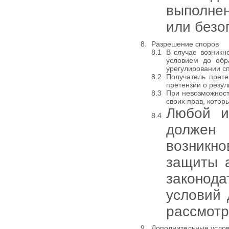
выполнен
или безо
Разрешение споров
В случае возник
условием до обр
урегулировании сп
Получатель прете
претензии о резул
При невозможност
своих прав, кото
Любой и
должен 
возникн
защиты а
законод
условий 
рассмотр
Дополнительные усло