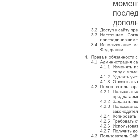
момен
после
дополн
Доступ к сайту пр
Настоящее Согл
присоединившимс
Использование ма
Федерации.
Права и обязанности 
Администрация са
Изменять п
силу с моме
Удалять уче
Отказывать 
Пользователь впр
Пользовать
предлагаем
Задавать лю
Пользовать
законодател
Копировать 
Требовать о
Использова
Получить до
Пользователь Сайт