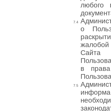
любого 
документ
Админис
о Польз
раскрыт
жалобой
Сайта 
Пользова
в права
Пользова
Админис
информ
необход
законод