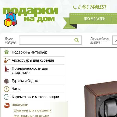
8 495
7446551
ПРО МАГАЗИН
Поиск
Поиск подарка
подарка
по цене:
Подарки & Интерьер
Аксессуары для курения
Принадлежности для
спиртного
Туризм и Отдых
Часы
Барометры и метеостанции
Шкатулки
Шкатулки для украшений
Музыкальные шкатулки