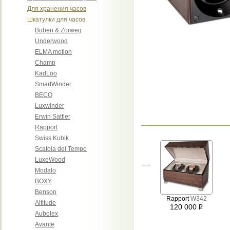
Для хранения часов
Шкатулки для часов
Buben & Zorweg
Underwood
ELMA motion
Champ
KadLoo
SmartWinder
BECO
Luxwinder
Erwin Sattler
Rapport
Swiss Kubik
Scatola del Tempo
LuxeWood
Modalo
BOXY
Benson
Rapport
W342
Altitude
120 000
i
Aubolex
Avante