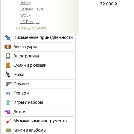
Jebely
72 000
i
Bernard Favre
WOLF
LC Designs
Сейфы для часов
Письменные принадлежности
Аксессуары
Электроника
Сумки и рюкзаки
Ножи
Оружие
Фонари
Игры и наборы
Детям
Музыкальные инструменты
Книги и альбомы