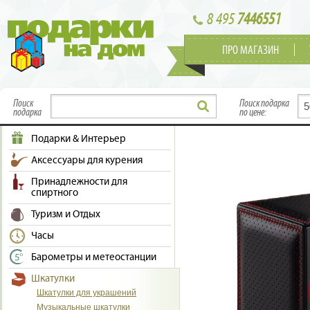
8 495
7446551
ПРО МАГАЗИН
Поиск
Поиск подарка
подарка
по цене:
Подарки & Интерьер
Аксессуары для курения
Принадлежности для
спиртного
Туризм и Отдых
Часы
Барометры и метеостанции
Шкатулки
Шкатулки для украшений
Музыкальные шкатулки