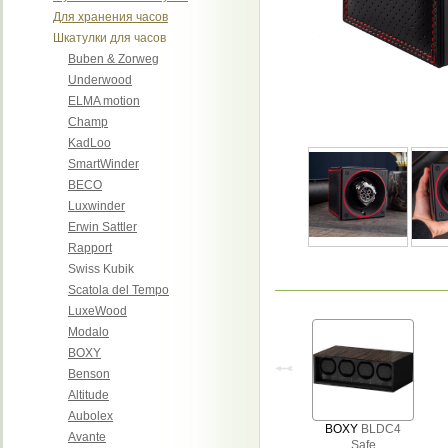
Для хранения часов
Шкатулки для часов
Buben & Zorweg
Underwood
ELMA motion
Champ
KadLoo
SmartWinder
BECO
Luxwinder
Erwin Sattler
Rapport
Swiss Kubik
Scatola del Tempo
LuxeWood
Modalo
BOXY
Benson
Altitude
Aubolex
BOXY
BLDC4
Avante
Safe