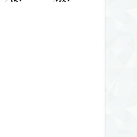
74 890
79 900
79 900
i
i
i