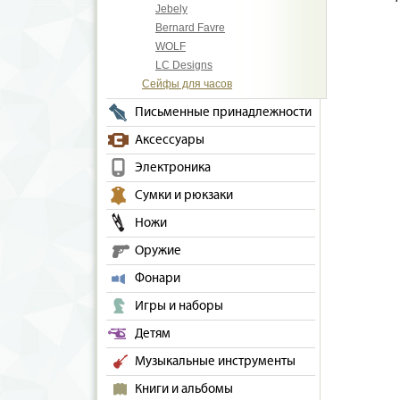
Jebely
Bernard Favre
WOLF
LC Designs
Сейфы для часов
Письменные принадлежности
Аксессуары
Электроника
Сумки и рюкзаки
Ножи
Оружие
Фонари
Игры и наборы
Детям
Музыкальные инструменты
Книги и альбомы