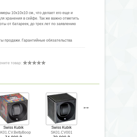
змеры 10х10х10 см., что делает его еще и
ля хранения в сейфе. Так же важно отметить
ты от батареек, до трех лет по заявлению
даты продажи. Гарантийные обязательства
няются на продукцию купленную только у
в марки.
ените товар:
Swiss Kubik
Swiss Kubik
Swiss Kubik
K01.CV.BettyBoop
SK01.CV001
SK01.CV004