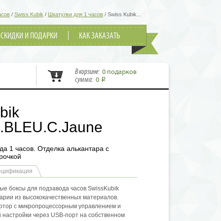
асов
/
Swiss Kubik
/
Шкатулки для 1 часов
/
Swiss Kubik...
СКИДКИ И ПОДАРКИ
КАК ЗАКАЗАТЬ
В корзине:
0 подарков
сумма:
0
i
bik
.BLEU.C.Jaune
да 1 часов. Отделка алькантара с
рочкой
ецификация
ые боксы для подзавода часов SwissKubik
арии из высококачественных материалов.
отор с микропроцессорным управлением и
 настройки через USB-порт на собственном