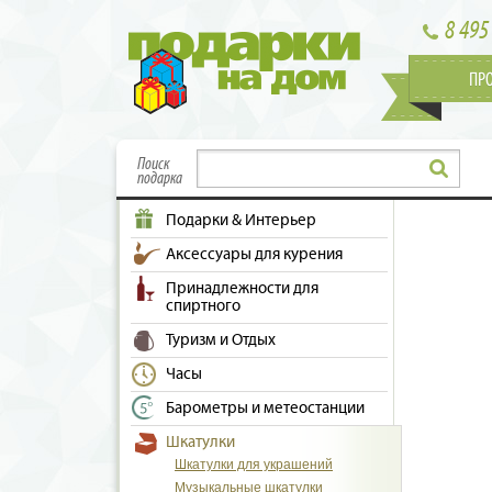
8 495
ПР
Поиск
подарка
Подарки & Интерьер
Аксессуары для курения
Принадлежности для
спиртного
Туризм и Отдых
Часы
Барометры и метеостанции
Шкатулки
Шкатулки для украшений
Музыкальные шкатулки