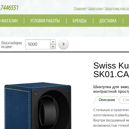
7446551
Главная
/
Шкатулки
/
Шкатулки для ч
О МАГАЗИН
УСЛОВИЯ РАБОТЫ
БРЕНДЫ
ДОСТАВКА
▲
Поиск подарка
▼
по цене:
Swiss Ku
SK01.CA
Шкатулка для заво
контрастной прост
Описание
Сп
Стильные и практичн
изготовлены в Швейц
Внутри бесшумный м
возможностью точной