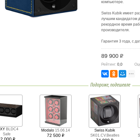
компьютере.
Swiss Kubik имеет ра
лучшим кандидатом д
рекордное время рабо
производителя.
Гарантия 3 года, с 
компании распростра
официальных дилеро
89 900
i
Рейтинг:
0,0
Оц
Подороже, подешевле
OXY
BLDC4
Modalo
15.06.14
Swiss Kubik
Safe
72 500
SK01.CV.Beatles
S
i
72 000
i