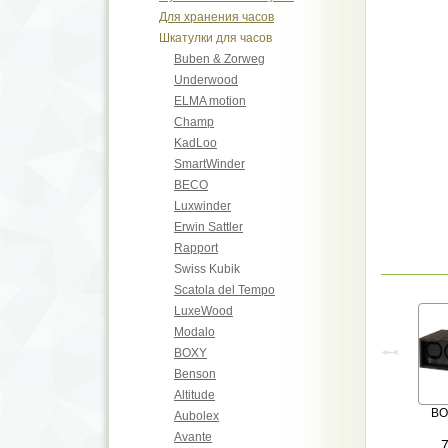
Для хранения часов
Шкатулки для часов
Buben & Zorweg
Underwood
ELMA motion
Champ
KadLoo
SmartWinder
BECO
Luxwinder
Erwin Sattler
Rapport
Swiss Kubik
Scatola del Tempo
LuxeWood
Modalo
BOXY
Benson
Altitude
B
Aubolex
Avante