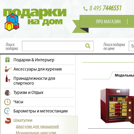
8 495
7446551
ПРО МАГАЗИН
Поиск
Поиск подарка
подарка
по цене:
Подарки & Интерьер
Аксессуары для курения
Модельны
Принадлежности для
спиртного
Туризм и Отдых
Часы
Барометры и метеостанции
Шкатулки
Шкатулки для украшений
Музыкальные шкатулки