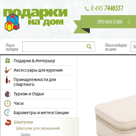
8 495
7446551
ПРО МАГАЗИН
Поиск
Поиск подарка
подарка
по цене:
Подарки & Интерьер
Аксессуары для курения
Принадлежности для
спиртного
Туризм и Отдых
Часы
Барометры и метеостанции
Шкатулки
Шкатулки для украшений
Giglio