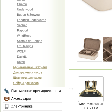
Champ
Underwood
Buben & Zorweg
Friedrich Lederwaren
Sacher
Rapport
WindRose
Scatola del Tempo
LC Designs
WOLF
Davidts
Rivoli
Музыкальные шкатулки
Для хранения часов
Шкатулки для часов
Сейфы для часов
Письменные принадлежности
Аксессуары
WindRose
3683/8
Электроника
13 500
i