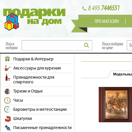
8 495
7446551
ПРО МАГАЗИН
Поиск
Поиск подарка
подарка
по цене:
Подарки & Интерьер
Аксессуары для курения
Модельны
Принадлежности для
спиртного
Туризм и Отдых
Часы
Барометры и метеостанции
Шкатулки
Письменные принадлежности