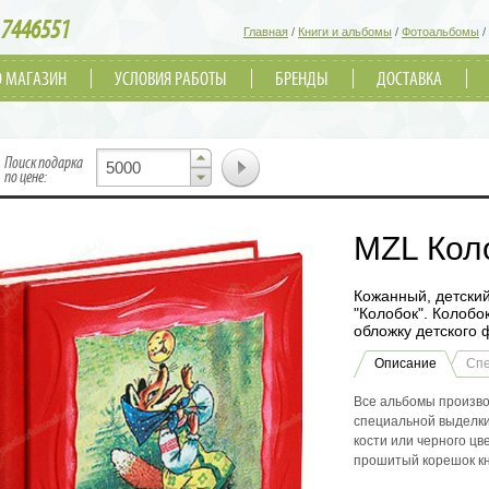
7446551
Главная
/
Книги и альбомы
/
Фотоальбомы
/
О МАГАЗИН
УСЛОВИЯ РАБОТЫ
БРЕНДЫ
ДОСТАВКА
▲
Поиск подарка
▼
по цене:
MZL Кол
Кожанный, детски
"Колобок". Колобок
обложку детского
Описание
Сп
Все альбомы произво
специальной выделки
кости или черного ц
прошитый корешок к