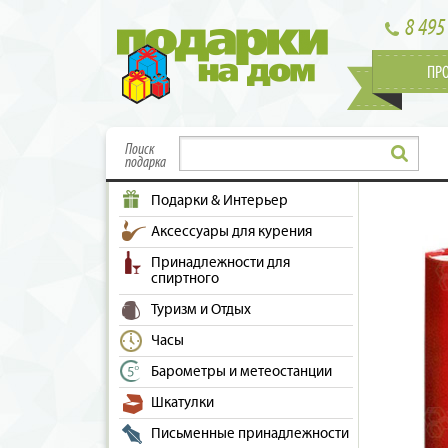
8 495
ПР
Поиск
подарка
Подарки & Интерьер
Аксессуары для курения
Принадлежности для
спиртного
Туризм и Отдых
Часы
Барометры и метеостанции
Шкатулки
Письменные принадлежности