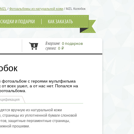
MZL
/
Фотоальбомы из натуральной кожи
/
MZL Колобок
СКИДКИ И ПОДАРКИ
КАК ЗАКАЗАТЬ
В корзине:
0 подарков
сумма:
0
i
обок
й фотоальбом с героями мультфильма
 от всех ушел, а от нас нет. Попался на
 фотоальбома.
ецификация
дятся вручную из натуральной кожи
, страницы из уплотненной бумаги слоновой
ветов, защитные пергаментные страницы,
нижной прошивки.