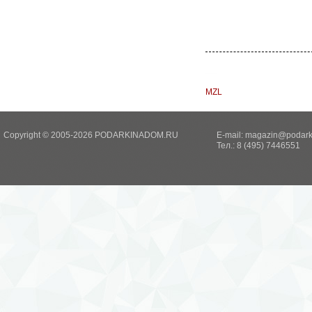
MZL
Copyright © 2005-2026 PODARKINADOM.RU
E-mail:
magazin@podark
Тел.: 8 (495) 7446551