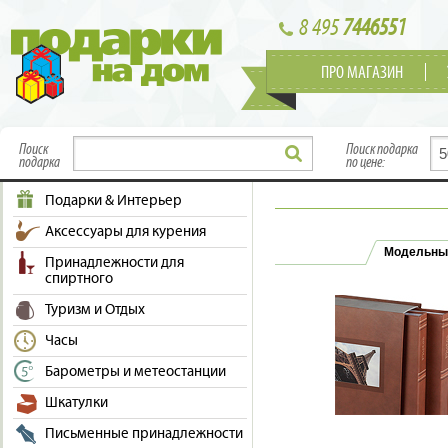
8 495
7446551
ПРО МАГАЗИН
Поиск
Поиск подарка
подарка
по цене:
Подарки & Интерьер
Аксессуары для курения
Модельны
Принадлежности для
спиртного
Туризм и Отдых
Часы
Барометры и метеостанции
Шкатулки
Письменные принадлежности