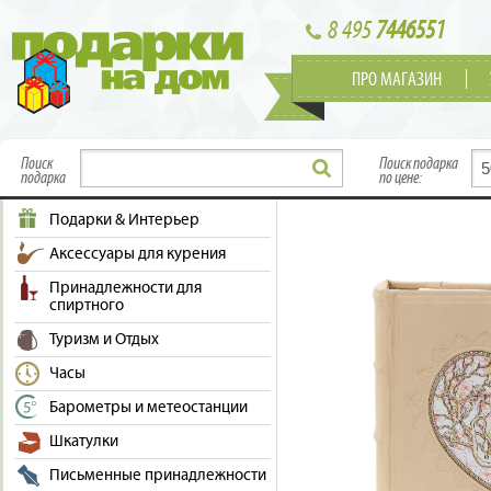
8 495
7446551
ПРО МАГАЗИН
Поиск
Поиск подарка
подарка
по цене:
Подарки & Интерьер
Аксессуары для курения
Принадлежности для
спиртного
Туризм и Отдых
Часы
Барометры и метеостанции
Шкатулки
Письменные принадлежности