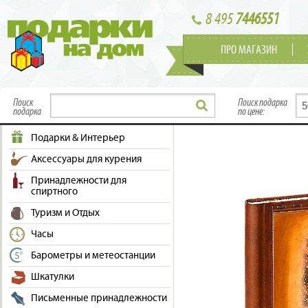
8 495
7446551
ПРО МАГАЗИН
Поиск
Поиск подарка
подарка
по цене:
Подарки & Интерьер
Аксессуары для курения
Принадлежности для
спиртного
Туризм и Отдых
Часы
Барометры и метеостанции
Шкатулки
Письменные принадлежности