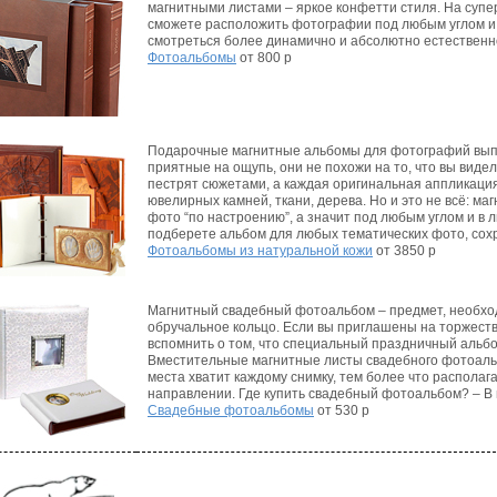
магнитными листами – яркое конфетти стиля. На суп
сможете расположить фотографии под любым углом и 
смотреться более динамично и абсолютно естественн
Фотоальбомы
от 800 р
Подарочные магнитные альбомы для фотографий выпо
приятные на ощупь, они не похожи на то, что вы виде
пестрят сюжетами, а каждая оригинальная аппликаци
ювелирных камней, ткани, дерева. Но и это не всё: м
фото “по настроению”, а значит под любым углом и в 
подберете альбом для любых тематических фото, сох
Фотоальбомы из натуральной кожи
от 3850 р
Магнитный свадебный фотоальбом – предмет, необхо
обручальное кольцо. Если вы приглашены на торжеств
вспомнить о том, что специальный праздничный альб
Вместительные магнитные листы свадебного фотоальб
места хватит каждому снимку, тем более что распола
направлении. Где купить свадебный фотоальбом? – В
Свадебные фотоальбомы
от 530 р