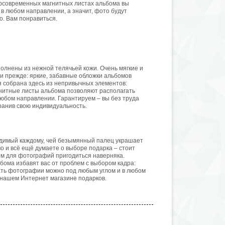
ерсовременных магнитных листах альбома вы
в любом направлении, а значит, фото будут
о. Вам понравиться.
лнены из нежной телячьей кожи. Очень мягкие и
ли прежде: яркие, забавные обложки альбомов
я собрана здесь из непривычных элементов:
агнитные листы альбома позволяют располагать
любом направлении. Гарантируем – вы без труда
ранив свою индивидуальность.
димый каждому, чей безымянный палец украшает
о и всё ещё думаете о выборе подарка – стоит
ом для фотографий пригодиться наверняка.
ома избавят вас от проблем с выбором кадра:
гать фотографии можно под любым углом и в любом
 нашем Интернет магазине подарков.