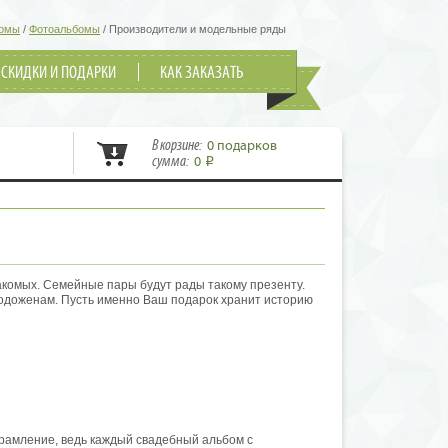
бомы
/
Фотоальбомы
/
Производители и модельные ряды
СКИДКИ И ПОДАРКИ
КАК ЗАКАЗАТЬ
В корзине:
0 подарков
сумма:
0
i
комых. Семейные пары будут рады такому презенту.
одоженам. Пусть именно Ваш подарок хранит историю
 день рождения или на свадьбу? Конечно же, в
гинально декорированные альбомы для фотографий. Это
рамление, ведь каждый свадебный альбом с