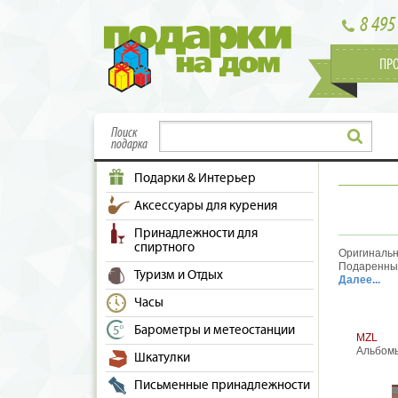
8 495
ПР
Поиск
подарка
Подарки & Интерьер
Аксессуары для курения
Принадлежности для
спиртного
Оригинальн
Подаренный
Туризм и Отдых
семьи Ваши
Далее...
специализи
Часы
изящный и 
Барометры и метеостанции
MZL
Альбомы
Шкатулки
Письменные принадлежности