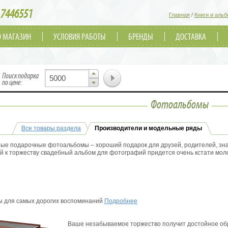
7446551
Главная
/
Книги и аль
О МАГАЗИН
УСЛОВИЯ РАБОТЫ
БРЕНДЫ
ДОСТАВКА
▲
Поиск подарка
▼
по цене:
Фотоальбомы
Все товары раздела
Производители и модельные ряды
ые подарочные фотоальбомы – хороший подарок для друзей, родителей, зна
 к торжеству свадебный альбом для фотографий придется очень кстати мол
х друзей или близких! Где купить фотоальбом, который можно преподнести на
рованном магазине подарков! Здесь можно найти кожаные, необычные, ори
долговечный подарок.
 для самых дорогих воспоминаний
Подробнее
Ваше незабываемое торжество получит достойное об