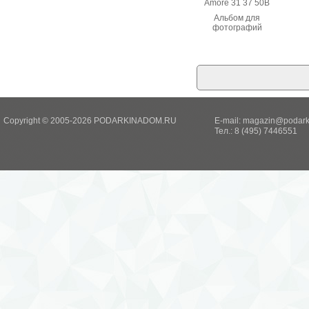
Amore 31 37 50B
Альбом для
фотографий
коричневого цвета.
Страницы из
уплотненной бумаги
бежевого цвета,
защищены
пергаментом,
прошитый корешок
книжного типа, ручная
работа.
Copyright © 2005-2026 PODARKINADOM.RU
E-mail:
magazin@podark
Тел.: 8 (495) 7446551