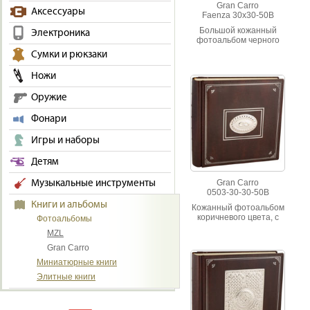
Gran Carro
Аксессуары
Faenza 30x30-50B
Большой кожанный
Электроника
фотоальбом черного
цвета со вставкой
Сумки и рюкзаки
перламутровый
орнамет в виде веера.
Ножи
Оружие
Фонари
Игры и наборы
Детям
Музыкальные инструменты
Gran Carro
0503-30-30-50B
Книги и альбомы
Кожанный фотоальбом
коричневого цвета, с
Фотоальбомы
художественной
MZL
вставкой "Обручальные
кольца".
Gran Carro
Миниатюрные книги
Элитные книги