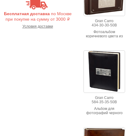
Бесплатная доставка
по Москве
при покупке на сумму от 3000
i
Gran Carro
434-30-30-50B
Условия доставки
Фотоальбом
коричневого цвета из
натуральной кожи с
картиной с
посеребренной
чеканным рельефным
изображением
"Орнамент".
Gran Carro
584-35-35-50B
Альбом для
фотографий черного
цвета с
художественной
вставкой "Домик у
моря".