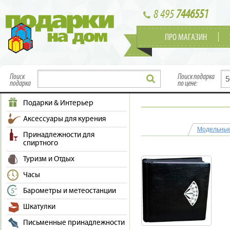
8 495
7446551
ПРО МАГАЗИН
Поиск
Поиск подарка
подарка
по цене:
Подарки & Интерьер
Аксессуары для курения
Модельны
Принадлежности для
спиртного
Туризм и Отдых
Часы
Барометры и метеостанции
Шкатулки
Письменные принадлежности