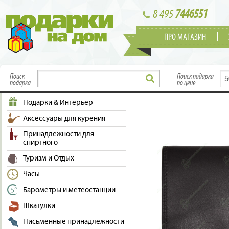
8 495
7446551
ПРО МАГАЗИН
Поиск
Поиск подарка
подарка
по цене:
Подарки & Интерьер
Аксессуары для курения
Принадлежности для
спиртного
Туризм и Отдых
Часы
Барометры и метеостанции
Шкатулки
Письменные принадлежности