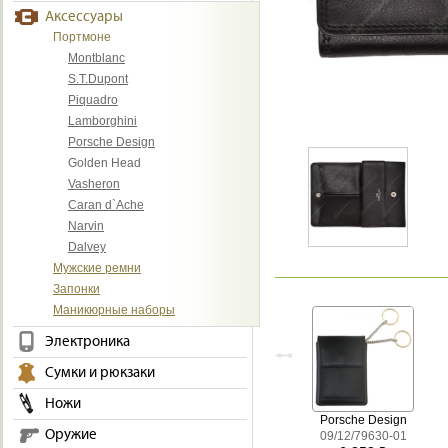
Аксессуары
Портмоне
Montblanc
S.T.Dupont
Piquadro
Lamborghini
Porsche Design
Golden Head
Vasheron
Caran d`Ache
Narvin
Dalvey
Мужские ремни
Запонки
Маникюрные наборы
Электроника
Сумки и рюкзаки
Ножи
Porsche Design
Оружие
09/12/79630-01