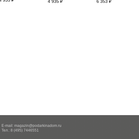
4 935
i
4 935
6 353
i
i
E-mail:
magazin@podarkinadom.ru
Тел.: 8 (495) 7446551