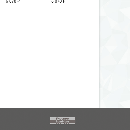
6 878
6 878
6 900
i
i
i