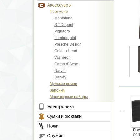
Аксессуары
Портмоне
Montblanc
S.T.Dupont
Piquadro
Lamborghini
Porsche Design
Golden Head
Vasheron
Caran d`Ache
Narvin
Dalvey
Мужские ремни
Запонки
Маникюрные наборы
Электроника
Сумки и рюкзаки
Ножи
Por
09/
Оружие