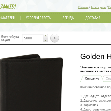
7446551
Главная
/
Аксессуары
/
П
О МАГАЗИН
УСЛОВИЯ РАБОТЫ
БРЕНДЫ
ДОСТАВКА
▲
Поиск подарка
▼
по цене:
Golden H
Элегантное портмо
высшего качества 
Описание
Сп
Комбинированное пор
1. Двенадцать отделе
2. Два сетчатых отде
3. Кармашек.
4. Два отделения для