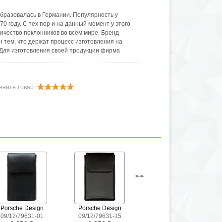
бразовалась в Германии. Популярность у
70 году. С тех пор и на данный момент у этого
ичество поклонников во всём мире. Бренд
 тем, что держат процесс изготовления на
Для изготовления своей продукции фирма
кожу наивысшего качества. Все изделия
дных тонах - коньячном или насыщенно-чёрном.
ените товар:
Porsche Design
Porsche Design
Golden Head
09/12/79631-01
09/12/79631-15
1340 06 8