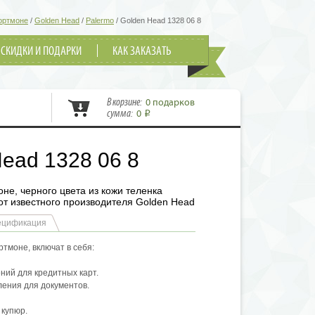
ортмоне
/
Golden Head
/
Palermo
/
Golden Head 1328 06 8
СКИДКИ И ПОДАРКИ
КАК ЗАКАЗАТЬ
В корзине:
0 подарков
сумма:
0
i
ead 1328 06 8
не, черного цвета из кожи теленка
от известного производителя Golden Head
ецификация
тмоне, включат в себя:
ний для кредитных карт.
ления для документов.
 купюр.