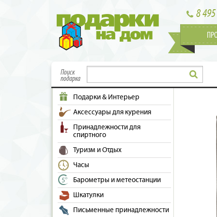
8 495
ПР
Поиск
подарка
Подарки & Интерьер
Аксессуары для курения
Принадлежности для
спиртного
Туризм и Отдых
Часы
Барометры и метеостанции
Шкатулки
Письменные принадлежности