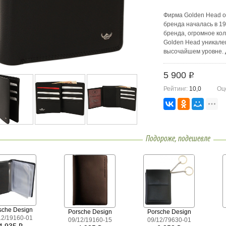
Фирма Golden Head о
бренда началась в 19
бренда, огромное кол
Golden Head уникален
высочайшем уровне. 
использует телячью 
выполнены в благоро
5 900
i
Рейтинг:
10,0
Оц
Подороже, подешевле
sche Design
Porsche Design
Porsche Design
12/19160-01
09/12/19160-15
09/12/79630-01