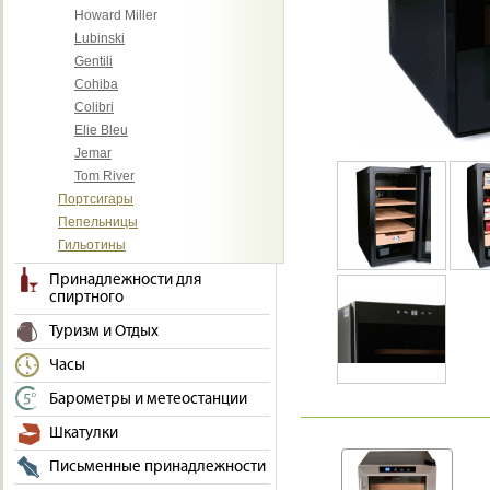
Howard Miller
Lubinski
Gentili
Cohiba
Colibri
Elie Bleu
Jemar
Tom River
Портсигары
Пепельницы
Гильотины
Принадлежности для
спиртного
Туризм и Отдых
Часы
Барометры и метеостанции
Шкатулки
Письменные принадлежности