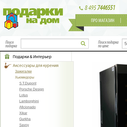
8 495
7446551
ПРО МАГАЗИН
Поиск
Поиск подарка
подарка
по цене:
Подарки & Интерьер
Аксессуары для курения
Зажигалки
Хьюмидоры
S.T.Dupont
Porsche Design
Lotus
Lamborghini
Aficionado
Xikar
Gurkha
Savoy