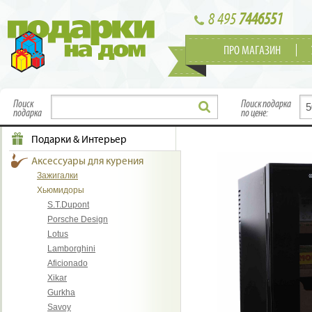
8 495
7446551
ПРО МАГАЗИН
Поиск
Поиск подарка
подарка
по цене:
Подарки & Интерьер
Аксессуары для курения
Зажигалки
Хьюмидоры
S.T.Dupont
Porsche Design
Lotus
Lamborghini
Aficionado
Xikar
Gurkha
Savoy