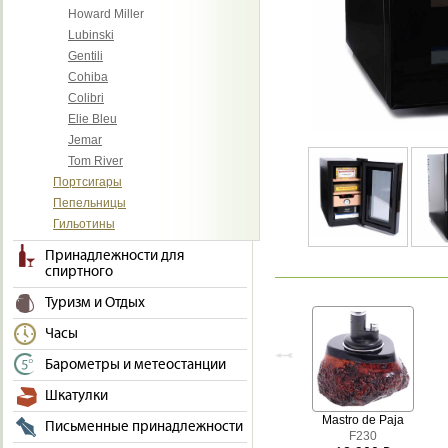
Howard Miller
Lubinski
Gentili
Cohiba
Colibri
Elie Bleu
Jemar
Tom River
Портсигары
Пепельницы
Гильотины
Принадлежности для
спиртного
Туризм и Отдых
Часы
Барометры и метеостанции
Шкатулки
Mastro de Paja
Письменные принадлежности
F230