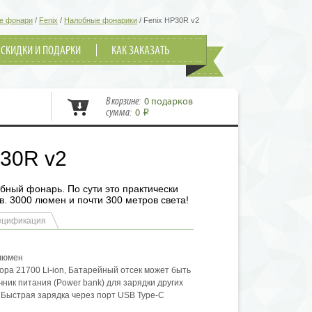
е фонари
/
Fenix
/
Налобные фонарики
/
Fenix HP30R v2
СКИДКИ И ПОДАРКИ
КАК ЗАКАЗАТЬ
В корзине:
0 подарков
сумма:
0
i
P30R v2
бный фонарь. По сути это практически
в. 3000 люмен и почти 300 метров света!
ецификация
 люмен
ора 21700 Li-ion, Батарейный отсек может быть
чник питания (Power bank) для зарядки других
 Быстрая зарядка через порт USB Type-C