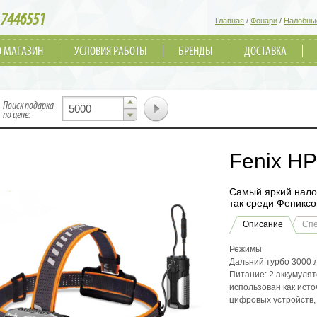
7446551
Главная
/
Фонари
/
Налобны
О МАГАЗИН
УСЛОВИЯ РАБОТЫ
БРЕНДЫ
ДОСТАВКА
▲
Поиск подарка
▼
по цене:
Fenix H
Самый яркий нало
так среди Фениксо
Описание
Сп
Режимы
Дальний турбо 3000
Питание: 2 аккумулят
использован как исто
цифровых устройств,