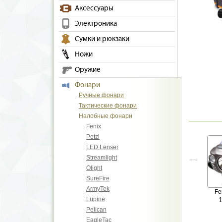
Аксессуары
Электроника
Сумки и рюкзаки
Ножи
Оружие
Фонари
Ручные фонари
Тактические фонари
Налобные фонари
Fenix
Petzl
LED Lenser
Streamlight
Olight
SureFire
ArmyTek
Fe
Lupine
Pelican
EagleTac