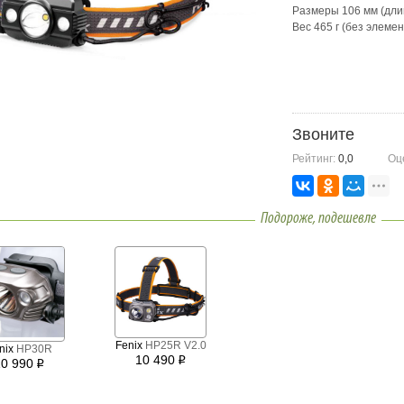
Размеры 106 мм (дли
Вес 465 г (без элеме
Звоните
Рейтинг:
0,0
Оц
Подороже, подешевле
Fenix
HP25R V2.0
nix
HP30R
10 490
i
10 990
i