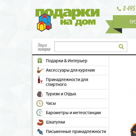
8 495
ПР
Поиск
подарка
Подарки & Интерьер
Аксессуары для курения
Принадлежности для
спиртного
Туризм и Отдых
Часы
Барометры и метеостанции
Шкатулки
Письменные принадлежности