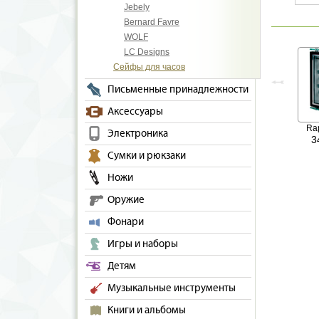
Jebely
Bernard Favre
WOLF
LC Designs
Сейфы для часов
Письменные принадлежности
Аксессуары
Ra
Электроника
3
Сумки и рюкзаки
Ножи
Оружие
Фонари
Игры и наборы
Детям
Музыкальные инструменты
Книги и альбомы