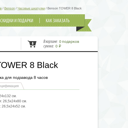
ов
/
Benson
/
Часовые шкатулки
/
Benson TOWER 8 Black
СКИДКИ И ПОДАРКИ
КАК ЗАКАЗАТЬ
В корзине:
0 подарков
сумма:
0
i
TOWER 8 Black
а для подзавода 8 часов
ецификация
24х132 см.
: 26,5х24х80 см.
 26,5х24х52 см.