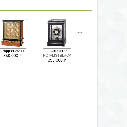
Underwood
UN-
Rapport
W209
Erwin Sattler
870
350 000
ROTALIS I BLACK
i
369 000
i
355 000
i