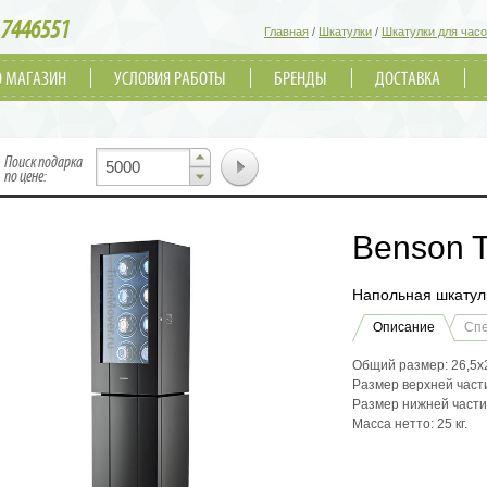
7446551
Главная
/
Шкатулки
/
Шкатулки для час
О МАГАЗИН
УСЛОВИЯ РАБОТЫ
БРЕНДЫ
ДОСТАВКА
▲
Поиск подарка
▼
по цене:
Benson 
Напольная шкатулк
Описание
Сп
Общий размер: 26,5х
Размер верхней части
Размер нижней части:
Масса нетто: 25 кг.