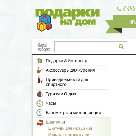
8 495
ПР
Поиск
подарка
Подарки & Интерьер
Аксессуары для курения
Принадлежности для
спиртного
Туризм и Отдых
Часы
Барометры и метеостанции
Шкатулки
Шкатулки для украшений
Музыкальные шкатулки