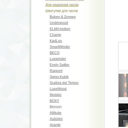
Для хранения часов
Шкатулки для часов
Buben & Zorweg
Underwood
ELMA motion
Champ
KadLoo
SmartWinder
BECO
Luxwinder
Erwin Sattler
Rapport
Swiss Kubik
Scatola del Tempo
LuxeWood
Modalo
BOXY
Benson
Altitude
Aubolex
Avante