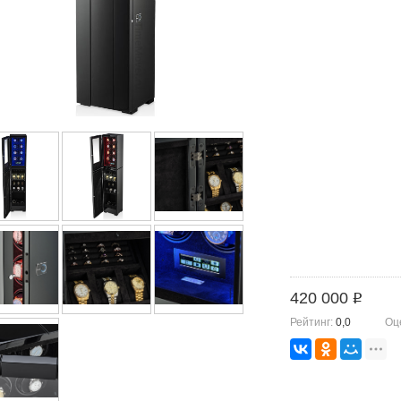
420 000
i
Рейтинг:
0,0
Оц