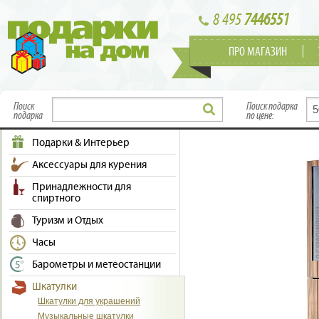
8 495
7446551
ПРО МАГАЗИН
Поиск
Поиск подарка
подарка
по цене:
Подарки & Интерьер
Аксессуары для курения
Принадлежности для
спиртного
Туризм и Отдых
Часы
Барометры и метеостанции
Шкатулки
Шкатулки для украшений
Музыкальные шкатулки