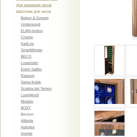
Для хранения часов
Шкатулки для часов
Buben & Zorweg
Underwood
ELMA motion
Champ
KadLoo
SmartWinder
BECO
Luxwinder
Erwin Sattler
Rapport
Swiss Kubik
Scatola del Tempo
LuxeWood
Modalo
BOXY
Benson
Altitude
Aubolex
Avante