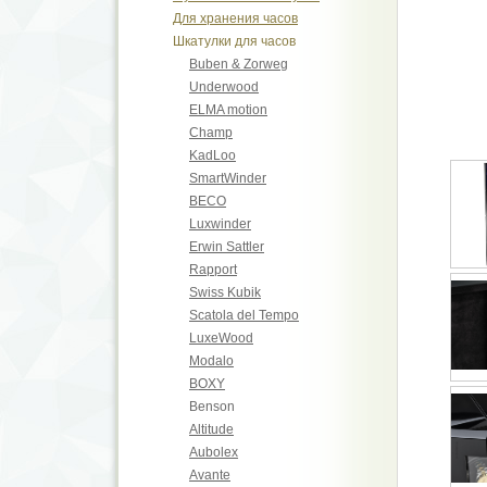
Для хранения часов
Шкатулки для часов
Buben & Zorweg
Underwood
ELMA motion
Champ
KadLoo
SmartWinder
BECO
Luxwinder
Erwin Sattler
Rapport
Swiss Kubik
Scatola del Tempo
LuxeWood
Modalo
BOXY
Benson
Altitude
Aubolex
Avante