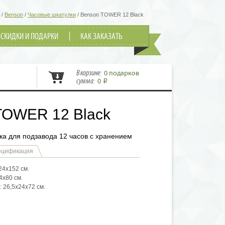
/
Benson
/
Часовые шкатулки
/
Benson TOWER 12 Black
СКИДКИ И ПОДАРКИ
КАК ЗАКАЗАТЬ
В корзине:
0 подарков
сумма:
0
i
TOWER 12 Black
ка для подзавода 12 часов с хранением
ецификация
24х152 см.
4х80 см.
 26,5х24х72 см.