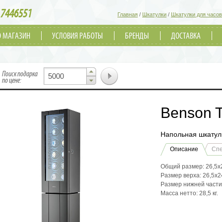
7446551
Главная
/
Шкатулки
/
Шкатулки для часов
О МАГАЗИН
УСЛОВИЯ РАБОТЫ
БРЕНДЫ
ДОСТАВКА
▲
Поиск подарка
▼
по цене:
Benson 
Напольная шкатул
Описание
Сп
Общий размер: 26,5х
Размер верха: 26,5х2
Размер нижней части:
Масса нетто: 28,5 кг.