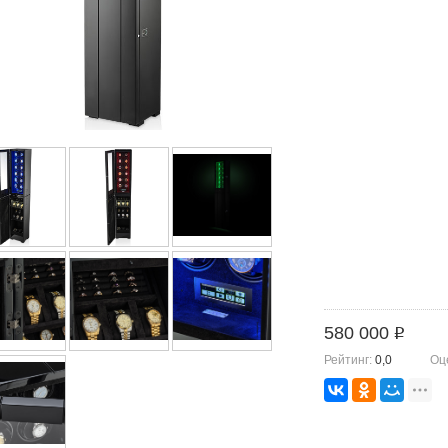
580 000
i
Рейтинг:
0,0
Оц