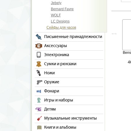
Jebely
Bernard Favre
WOLF
LC Designs
Сейфы для часов
Письменные принадлежности
Аксессуары
Ben
Электроника
4
Сумки и рюкзаки
Ножи
Оружие
Фонари
Игры и наборы
Детям
Музыкальные инструменты
Книги и альбомы