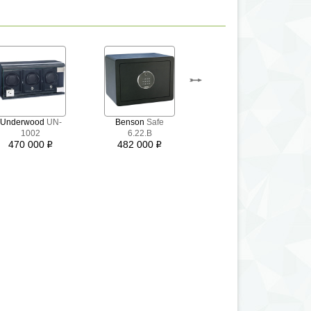
Underwood
UN-
Benson
Safe
Rapport
W406
1002
6.22.B
490 000
i
470 000
482 000
i
i