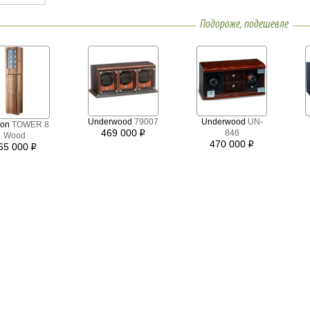
Подороже, подешевле
Underwood
79007
Underwood
UN-
son
TOWER 8
469 000
846
i
Wood
470 000
i
65 000
i