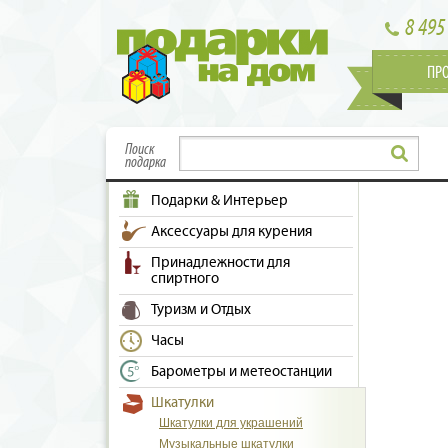
8 495
ПР
Поиск
подарка
Подарки & Интерьер
Аксессуары для курения
Принадлежности для
спиртного
Туризм и Отдых
Часы
Барометры и метеостанции
Шкатулки
Шкатулки для украшений
Музыкальные шкатулки