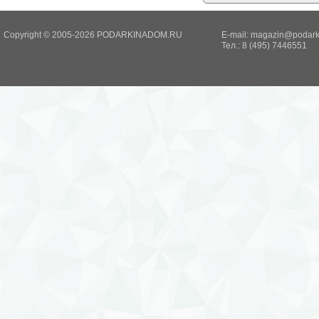
Copyright © 2005-2026 PODARKINADOM.RU
E-mail:
magazin@podark
Тел.: 8 (495) 7446551