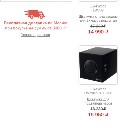
LuxeWood
LW302
Шкатулка c подзаводом
для 2х часов,покрытая
Бесплатная доставка
по Москве
рояльным лаком,
17 239
i
при покупке на сумму от 3000
i
внутренняя отделка
14 990
i
светлый велюр,
Условия доставки
работает от сети
LuxeWood
LW2902-2011-3-6
Шкатулка для
подзавода часов
18 239
i
15 950
i