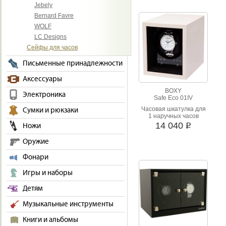
Jebely
Bernard Favre
WOLF
LC Designs
Сейфы для часов
Письменные принадлежности
Аксессуары
BOXY
Электроника
Safe Eco 01IV
Часовая шкатулка для
Сумки и рюкзаки
1 наручных часов
14 040
Ножи
i
Оружие
Фонари
Игры и наборы
Детям
Музыкальные инструменты
Книги и альбомы