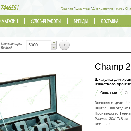
7446551
Главная
/
Шкатулки
/
Для хранения часов
/
Ch
О МАГАЗИН
УСЛОВИЯ РАБОТЫ
БРЕНДЫ
ДОСТАВКА
▲
Поиск подарка
▼
по цене:
Champ 2
Шкатулка для хран
известного произв
Описание
Сп
Внешняя отделка: Че
Внутренняя отдека:
Производство: Герма
Размер: 30x17x8 см
Вес: 1.20