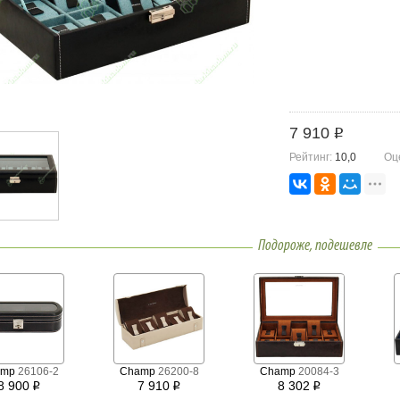
7 910
i
Рейтинг:
10,0
Оц
Подороже, подешевле
amp
26106-2
Champ
26200-8
Champ
20084-3
8 900
7 910
8 302
i
i
i