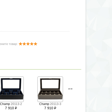
ените товар:
Champ
20113-2
Champ
20113-3
Rapport
C421
7 910
7 910
i
i
6 500
i