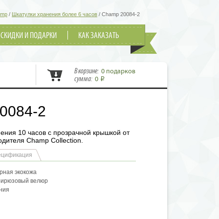
amp
/
Шкатулки хранения более 6 часов
/
Champ 20084-2
СКИДКИ И ПОДАРКИ
КАК ЗАКАЗАТЬ
В корзине:
0 подарков
сумма:
0
i
0084-2
ения 10 часов с прозрачной крышкой от
одителя Champ Collection.
ецификация
рная экокожа
 Бирюзовый велюр
ния