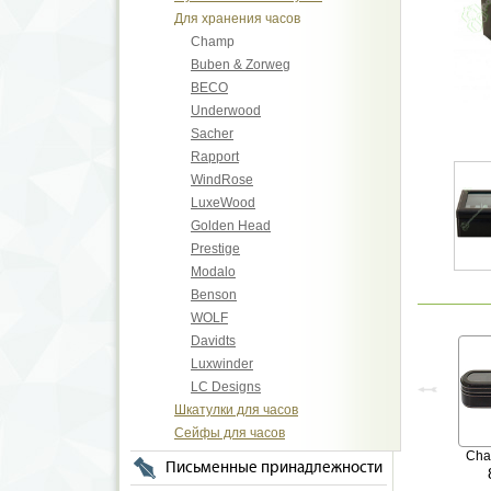
Для хранения часов
Champ
Buben & Zorweg
BECO
Underwood
Sacher
Rapport
WindRose
LuxeWood
Golden Head
Prestige
Modalo
Benson
WOLF
Davidts
Luxwinder
LC Designs
Шкатулки для часов
Сейфы для часов
Ch
Письменные принадлежности