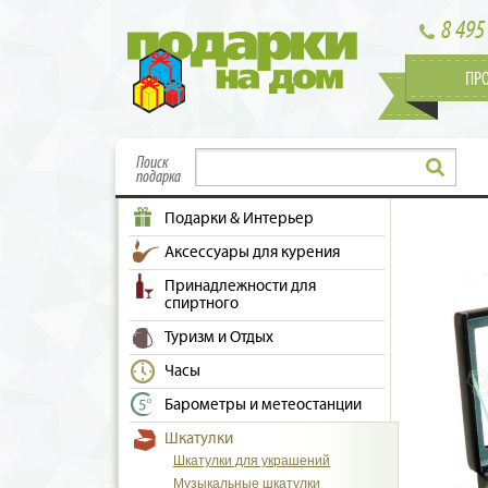
8 495
ПР
Поиск
подарка
Подарки & Интерьер
Аксессуары для курения
Принадлежности для
спиртного
Туризм и Отдых
Часы
Барометры и метеостанции
Шкатулки
Шкатулки для украшений
Музыкальные шкатулки