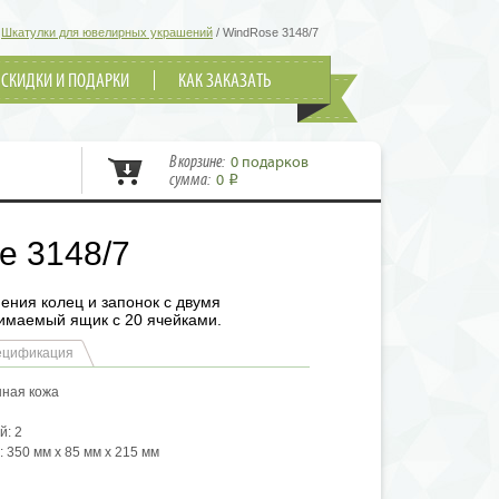
/
Шкатулки для ювелирных украшений
/
WindRose 3148/7
СКИДКИ И ПОДАРКИ
КАК ЗАКАЗАТЬ
В корзине:
0 подарков
сумма:
0
i
e 3148/7
ения колец и запонок с двумя
имаемый ящик с 20 ячейками.
ецификация
нная кожа
й: 2
 350 мм х 85 мм х 215 мм