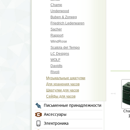
Champ
Underwood
Buben & Zorweg
Friedrich Lederwaren
Sacher
Rapport
WindRose
Scatola del Tempo
LC Designs
WOLF
Davidts
Rivoli
Музыкальные шкатулки
Для хранения часов
Шкатулки для часов
Сейфы для часов
Письменные принадлежности
Ch
Аксессуары
Электроника