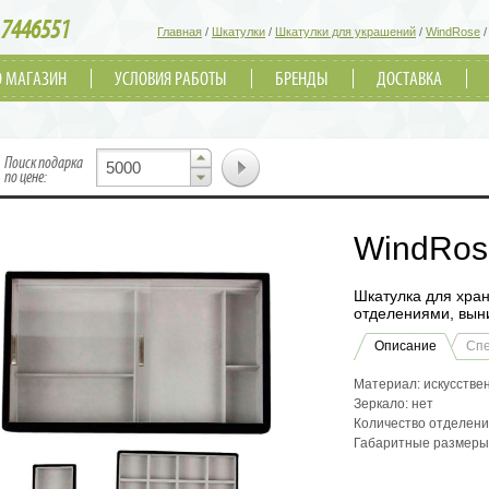
7446551
Главная
/
Шкатулки
/
Шкатулки для украшений
/
WindRose
О МАГАЗИН
УСЛОВИЯ РАБОТЫ
БРЕНДЫ
ДОСТАВКА
▲
Поиск подарка
▼
по цене:
WindRos
Шкатулка для хран
отделениями, вын
Описание
Сп
Материал: искусстве
Зеркало: нет
Количество отделени
Габаритные размеры: