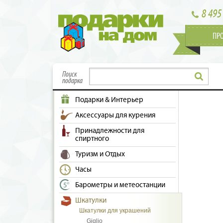
8 495
ПР
Поиск
подарка
Подарки & Интерьер
Аксессуары для курения
Принадлежности для
спиртного
Туризм и Отдых
Часы
Барометры и метеостанции
Шкатулки
Шкатулки для украшений
Giglio