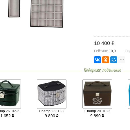
10 400
i
Рейтинг:
10,0
Оц
Подороже, подешевле
amp
26102-2
Champ
23311-2
Champ
20101-3
11 652
9 890
9 890
i
i
i