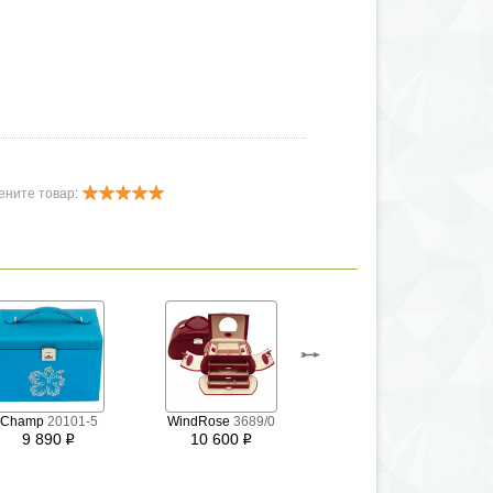
ените товар:
Champ
20101-5
WindRose
3689/0
WindRose
3696/0
9 890
10 600
i
i
12 100
i