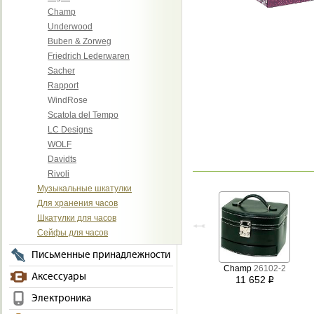
Champ
Underwood
Buben & Zorweg
Friedrich Lederwaren
Sacher
Rapport
WindRose
Scatola del Tempo
LC Designs
WOLF
Davidts
Rivoli
Музыкальные шкатулки
Для хранения часов
Шкатулки для часов
Сейфы для часов
Письменные принадлежности
Champ
26102-2
Аксессуары
11 652
i
Электроника