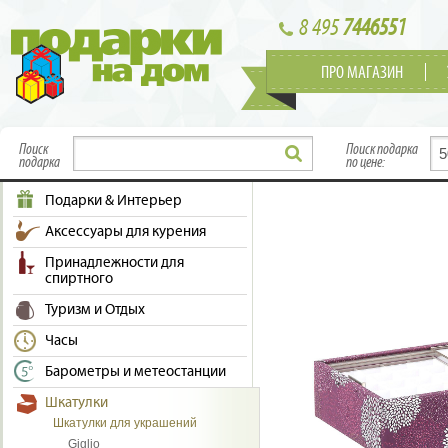
8 495
7446551
ПРО МАГАЗИН
Поиск
Поиск подарка
подарка
по цене:
Подарки & Интерьер
Аксессуары для курения
Принадлежности для
спиртного
Туризм и Отдых
Часы
Барометры и метеостанции
Шкатулки
Шкатулки для украшений
Giglio