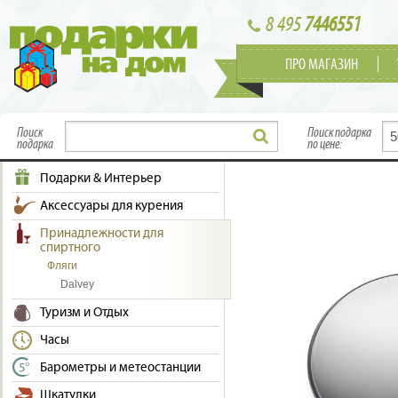
8 495
7446551
ПРО МАГАЗИН
Поиск
Поиск подарка
подарка
по цене:
Подарки & Интерьер
Аксессуары для курения
Принадлежности для
спиртного
Фляги
Dalvey
Туризм и Отдых
Часы
Барометры и метеостанции
Шкатулки