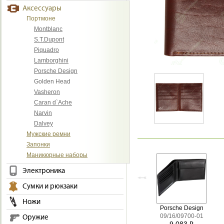
Аксессуары
Портмоне
Montblanc
S.T.Dupont
Piquadro
Lamborghini
Porsche Design
Golden Head
Vasheron
Caran d`Ache
Narvin
Dalvey
Мужские ремни
Запонки
Маникюрные наборы
Электроника
Сумки и рюкзаки
Ножи
Porsche Design
09/16/09700-01
Оружие