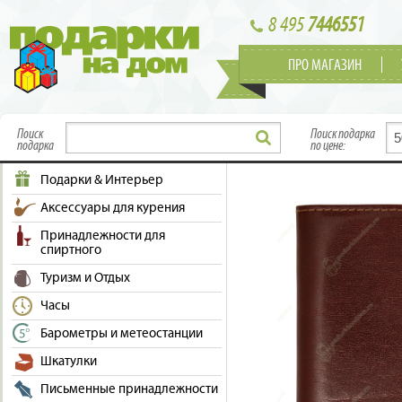
8 495
7446551
ПРО МАГАЗИН
Поиск
Поиск подарка
подарка
по цене:
Подарки & Интерьер
Аксессуары для курения
Принадлежности для
спиртного
Туризм и Отдых
Часы
Барометры и метеостанции
Шкатулки
Письменные принадлежности