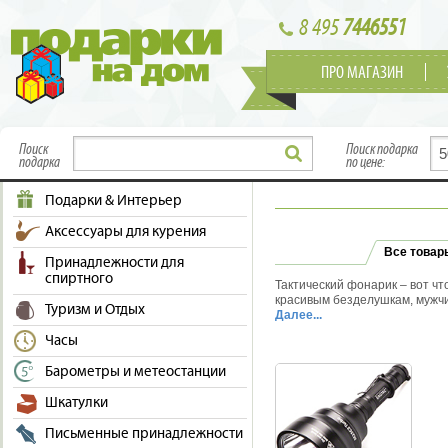
8 495
7446551
ПРО МАГАЗИН
Поиск
Поиск подарка
подарка
по цене:
Подарки & Интерьер
Аксессуары для курения
Все товар
Принадлежности для
спиртного
Тактический фонарик – вот чт
красивым безделушкам, мужч
Туризм и Отдых
полке. Уверяем вас, подствол
Далее...
презенту будет доволен кажд
Часы
туристы - каждому нужен вер
путь. В нашем ассортименте 
Барометры и метеостанции
проверенных производителей
отечественные, например, ко
Шкатулки
наше качество тоже достойно
гладкоствол. Возможно вам п
Письменные принадлежности
для ночной охоты. Кроме того