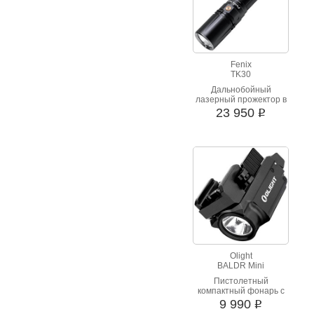
Fenix
TK30
Дальнобойный
лазерный прожектор в
формате карманного
23 950
i
фонаря. Источник
света в 500 люмен
освещает до 1200
метров!
Olight
BALDR Mini
Пистолетный
компактный фонарь с
лазерным
9 990
i
целеуказателем