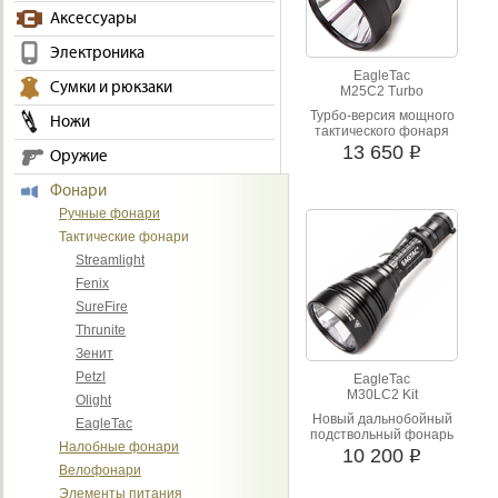
чем увлекается человек, кото
Аксессуары
нашем интернет-магазине «По
этот фактор можно не пережи
Электроника
модели, дизайн, мощность и ц
EagleTac
Сумки и рюкзаки
M25C2 Turbo
Турбо-версия мощного
Ножи
тактического фонаря
13 650
i
Оружие
Фонари
Ручные фонари
Тактические фонари
Streamlight
Fenix
SureFire
Thrunite
Зенит
Petzl
EagleTac
M30LC2 Kit
Olight
Новый дальнобойный
EagleTac
подствольный фонарь
Налобные фонари
10 200
i
Велофонари
Элементы питания