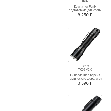
TK32
Компания Fenix
подготовила для своих
поклонников из числа
8 250
i
охотников и рыболовов
революционную
модель – уникальный
фонарь с мощным
светопотоком
основного (белого)
света и тремя
дополнительными,
цветными
светодиодами: синий,
красный и зеленый.
Fenix
TK16 V2.0
Обновленная версия
тактического фораня от
Феникс
8 590
i