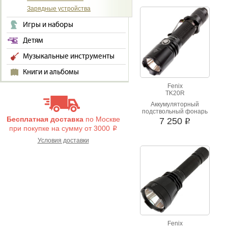
Зарядные устройства
Игры и наборы
Детям
Музыкальные инструменты
Книги и альбомы
Fenix
TK20R
Аккумуляторный
подствольный фонарь
Бесплатная доставка
по Москве
со световым потоком
7 250
i
1000 люмен и портом
при покупке на сумму от 3000
i
для заряда микро USB.
Освещаемая
Условия доставки
дистанция более 300
метров.
Fenix