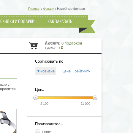
Главная
/
Фонари
/
Налобные фонари
СКИДКИ И ПОДАРКИ
КАК ЗАКАЗАТЬ
В корзине:
0 подарков
сумма:
0
i
Сортировать по
▼новизне
цене
рейтингу
акое у
 нравится
Цена
ка,
диодных
с в
2 100
11 000
 вам.
ли от
е фонари
варов.
Производитель
ствовать
ас
Fenix