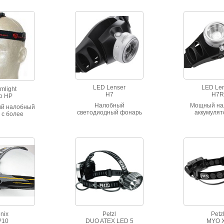
технологии Luxeon.
LED Lenser
LED Le
mlight
H7
H7R
o HP
Налобный
Мощный на
ий налобный
светодиодный фонарь
аккумуля
 с более
мощностью 140Lm
линзованны
световым
работающий от
для профес
оком
батареек
nix
Petzl
Petz
P10
DUO ATEX LED 5
MYO 