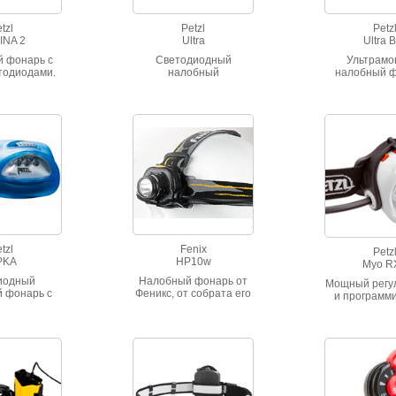
tzl
Petzl
Petz
INA 2
Ultra
Ultra B
 фонарь с
Светодиодный
Ультрам
тодиодами.
налобный
налобный ф
юмена.
аккумуляторный
тремя ур
фонарь. Сила света
освещения и
достигает 350 люмен, а
аккумулятор
время работы до 17
ULTRA(400
часов
tzl
Fenix
Petz
PKA
HP10w
Myo R
иодный
Налобный фонарь от
Мощный регу
 фонарь с
Феникс, от собрата его
и программ
режимом
отличает только более
налобный 
ения и
теплый свет 4000
PETZL MYO
мой нитью.
Кельвинов и мощность
тремя ур
200 люмен. Последние
освещения,
несколько штук…
повышенной 
рассеивающе