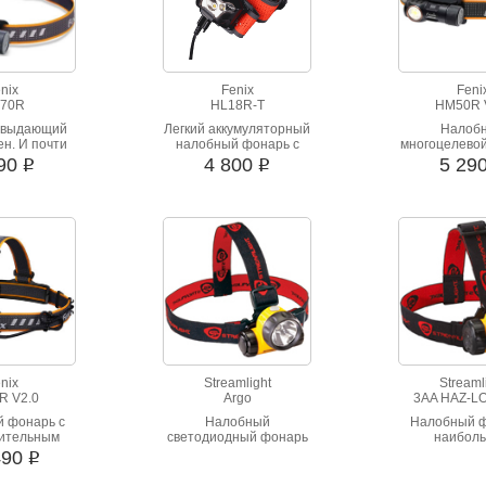
nix
Fenix
Feni
70R
HL18R-T
HM50R 
 выдающий
Легкий аккумуляторный
Налоб
н. И почти
налобный фонарь с
многоцелево
ов света.
возможностью работы
от Фен
590
4 800
5 29
i
i
ся от USB
от батареек
pe-C
nix
Streamlight
Streaml
R V2.0
Argo
3AA HAZ-LO
 фонарь с
Налобный
Налобный ф
лительным
светодиодный фонарь
наибол
 работы и
с более мощным
мощностью и
490
i
лькими
световым потоком,
работы от
ами света.
основанным на
комплекта 