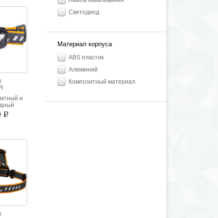
Лампа накаливания
лностью
ницаем.
Светодиод
Материал корпуса
ABS пластик
Алюминий
x
Композитный материал
R
актный и
одный
фонарик
0
i
x