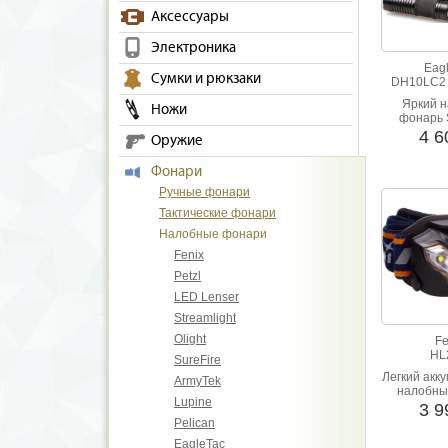
широкий ас
Аксессуары
Электроника
Eag
Сумки и рюкзаки
DH10LC2 
Яркий 
Ножи
фонарь 
широким
4 
Оружие
светом. 
cr123 и
Фонари
Ручные фонари
Тактические фонари
Налобные фонари
Fenix
Petzl
LED Lenser
Streamlight
Olight
Fe
HL
SureFire
Легкий акк
ArmyTek
налобны
Lupine
черног
3 
Световой
Pelican
люмен. Mic
EagleTac
для з