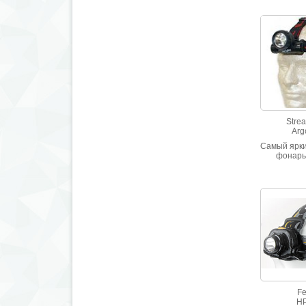
Strea
Arg
Самый ярк
фонарь
мощным 
пот
Fe
H