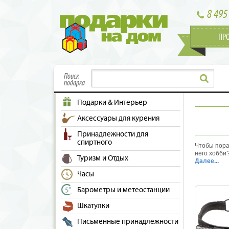
8 495
ПР
Поиск
подарка
Подарки & Интерьер
Аксессуары для курения
Принадлежности для
спиртного
Чтобы пора
него хобби
Туризм и Отдых
или нужно, 
Далее...
рыболова и
Часы
фонарей в 
различном 
Барометры и метеостанции
Помимо изв
отечествен
Шкатулки
Fenix из Ки
Среди огро
Письменные принадлежности
всем вашим