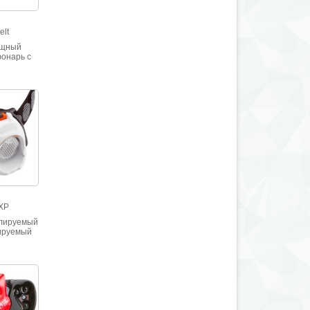
l
elt
ощный
онарь с
овнями
 внешним
ом ACCU 4
0мАч).
l
XP
лируемый
ируемый
фонарь
 RXP с
овнями
 режимом
яркости и
й линзой