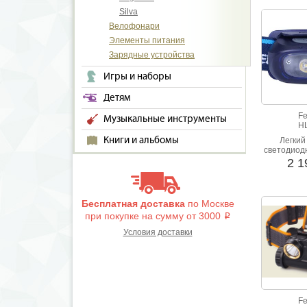
Дистанция
Silva
до 100
Велофонари
Элементы питания
Зарядные устройства
Игры и наборы
Детям
Fe
Музыкальные инструменты
H
Книги и альбомы
Легкий
светодиод
от Феникс
2 
от одной 
бата
Бесплатная доставка
по Москве
при покупке на сумму от 3000
i
Условия доставки
Fe