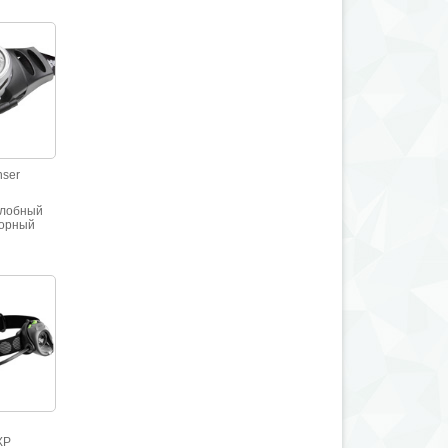
nser
лобный
торный
й фонарь
сионалов
l
XP