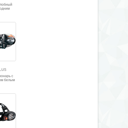
лобный
 одним
м, тремя
вещения и
вышенной
и.
l
PLUS
онарь с
ым белым
м, одним
одиодом и
жимами
ния.