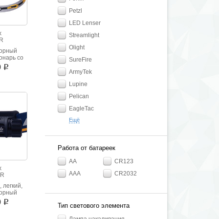
Petzl
LED Lenser
x
Streamlight
R
Olight
торный
онарь со
SureFire
потоком
0
i
 люмен.
ArmyTek
миниевый
Lupine
с.
ельный
Pelican
. Зарядка
-USB
EagleTac
Ещё
Работа от батареек
AA
CR123
x
AAA
CR2032
0R
 легкий,
торный
онарик.
0
i
Тип светового элемента
азъем для
миниевый