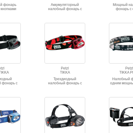
й фонарь
Аккумуляторный
Мощный на
 кнопками
налобный фонарь с
фонарь с
ения и
двумя типами
светодиодо
ния режимов
светового луча для
уровнями ос
атической
работы во
режимом по
й памяти,
взрывоопасной среде.
яркост
ыре режима
Фонарь имеет
от 4 до 225
сертификат ГОСТ и
минимальном
разрешение
 фонарь
Ростехнадзора.
проработать
часов.
tzl
Petzl
Petz
TIKKA
TIKKA
TIKKA 
иодный
Трехдиодный
Налобный ф
 фонарь с
налобный фонарь с
одним мощн
режимом
одним режимом
светодиодо
 и красным
освещения.
красным свет
ильтром.
пятью ре
освеще