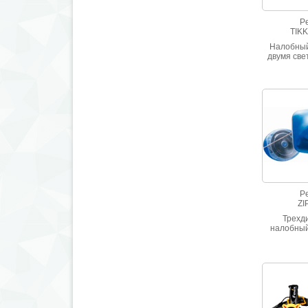
Pe
TIKK
Налобный
двумя све
23 л
Pe
ZI
Трехд
налобный
одним 
освещ
втягивае