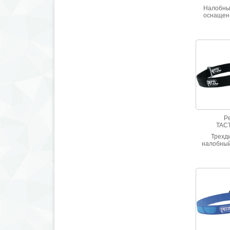
Налобны
оснащен
включ
переключе
с автом
функцие
имеет чет
яркости, 
люмен. В 
режиме
способен 
210 
Pe
TAC
Трехд
налобный
одним 
освещения
светоф