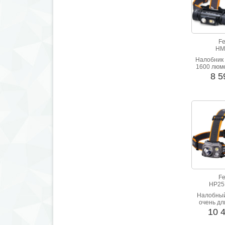
Fe
HM
Налобник
1600 люме
200 метр
8 
Заряжает
Ty
Fe
HP25
Налобный
очень д
временем
10 
неско
источник