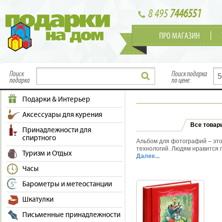
8 495
7446551
ПРО МАГАЗИН
Поиск
Поиск подарка
подарка
по цене:
Подарки & Интерьер
Аксессуары для курения
Все товар
Принадлежности для
спиртного
Альбом для фотографий – это
технологий. Людям нравится 
Туризм и Отдых
моменты из жизни. Такой под
Далее...
из кожи в подарок семье или 
Часы
которой обтягивают обложки, 
вид является результатом ма
Барометры и метеостанции
«Подарки на дом» можно купи
фотографий или с магнитными
Шкатулки
нас есть милые альбомы с ге
фотографии ребенка, прекра
Письменные принадлежности
дам и строгие, сдержанные 