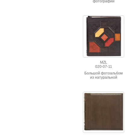
фотографий
выполнена из
натуральной кожи с
художественной
посеребренной
вставкой, страницы из
плотной бумаги с
пергамином,
фотоальбом упакован в
кожаный кейс
MZL
020-07-11
Большой фотоальбом
из натуральной
высококачественной
кожи.