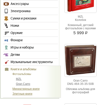
произведение искусства, так 
Аксессуары
Выбирайте простые, но стиль
фотоальбомы от фирмы
Gran
Электроника
уже о их содержимом в виде 
которая будет радовать их до
MZL
Сумки и рюкзаки
Колобок
Кожанный, детский
Ножи
фотоальбом с героями
мультфильма
5 999
Оружие
i
"Колобок". Колобок от
всех ушел, а от нас нет.
Фонари
Попался на обложку
детского фотоальбома.
Игры и наборы
Детям
Музыкальные инструменты
Книги и альбомы
Фотоальбомы
MZL
Gran Carro
Gran Carro
DM1-464-35-35-50B
Миниатюрные книги
Обложка альбома для
фотографий
Элитные книги
выполнена из
натуральной кожи с
художественной