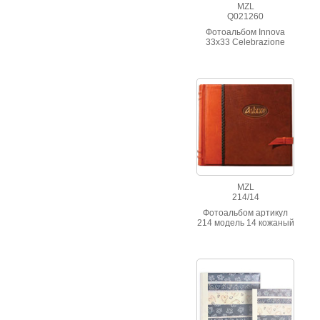
MZL
Q021260
Фотоальбом Innova
33х33 Celebrazione
Wedding Brown
MZL
214/14
Фотоальбом артикул
214 модель 14 кожаный
переплет, ручная
работа