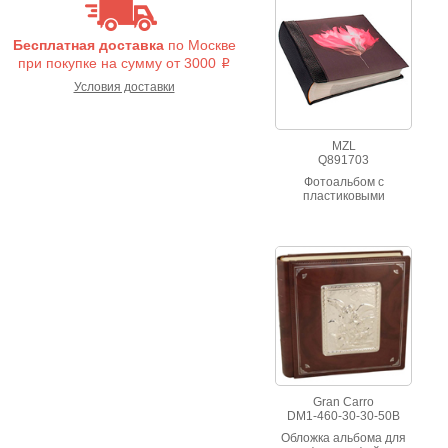
посеребренной
вставкой, страницы из
плотной бумаги с
Бесплатная доставка
по Москве
пергамином,
фотоальбом упакован в
при покупке на сумму от 3000
i
кожаный кейс
Условия доставки
MZL
Q891703
Фотоальбом с
пластиковыми
кармашками и полями
для записей
Gran Carro
DM1-460-30-30-50B
Обложка альбома для