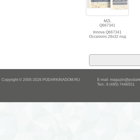
MZL
Q667341
Innova Q667341
Occasions 28x32 под
уголки
Copyright © 2005-2026 PODARKINADOM.RU
E-mail:
magazin@podark
Тел.: 8 (495) 7446551