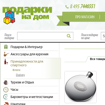
8 495
7446551
ПРО МАГАЗИН
Поиск
Поиск подарка
подарка
по цене:
Подарки & Интерьер
Аксессуары для курения
Все товар
Принадлежности для
спиртного
Фляги
Dalvey
Туризм и Отдых
Часы
Барометры и метеостанции
Шкатулки