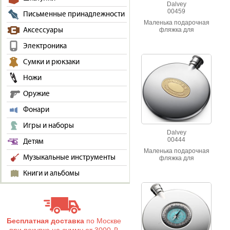
Dalvey
00459
Письменные принадлежности
Маленька подарочная
Аксессуары
фляжка для
алкогольных напитков.
Обьем 75 мл.
Электроника
Сумки и рюкзаки
Ножи
Оружие
Фонари
Игры и наборы
Dalvey
00444
Детям
Маленька подарочная
Музыкальные инструменты
фляжка для
алкогольных напитков.
Обьем 75 мл.
Книги и альбомы
Бесплатная доставка
по Москве